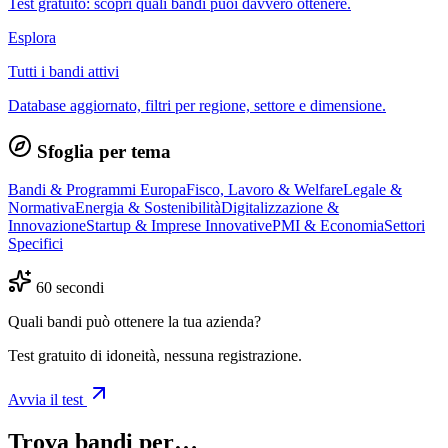
Test gratuito: scopri quali bandi puoi davvero ottenere.
Esplora
Tutti i bandi attivi
Database aggiornato, filtri per regione, settore e dimensione.
Sfoglia per tema
Bandi & Programmi Europa
Fisco, Lavoro & Welfare
Legale &
Normativa
Energia & Sostenibilità
Digitalizzazione &
Innovazione
Startup & Imprese Innovative
PMI & Economia
Settori
Specifici
60 secondi
Quali bandi può ottenere la tua azienda?
Test gratuito di idoneità, nessuna registrazione.
Avvia il test
Trova bandi per…