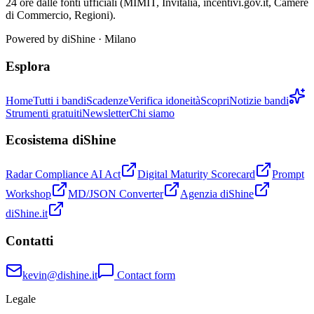
24 ore dalle fonti ufficiali (MIMIT, Invitalia, incentivi.gov.it, Camere
di Commercio, Regioni).
Powered by
diShine
· Milano
Esplora
Home
Tutti i bandi
Scadenze
Verifica idoneità
Scopri
Notizie bandi
Strumenti gratuiti
Newsletter
Chi siamo
Ecosistema diShine
Radar Compliance AI Act
Digital Maturity Scorecard
Prompt
Workshop
MD/JSON Converter
Agenzia diShine
diShine.it
Contatti
kevin@dishine.it
Contact form
Legale