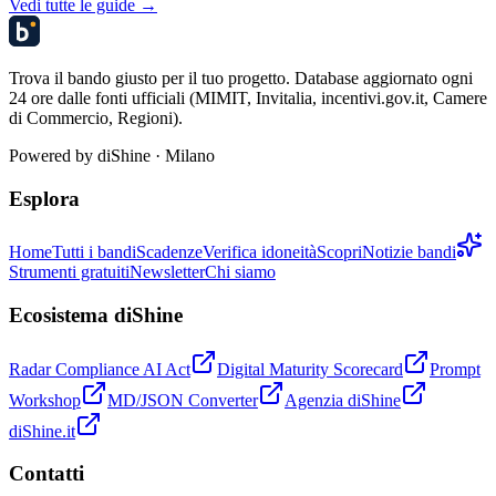
Vedi tutte le guide →
Trova il bando giusto per il tuo progetto. Database aggiornato ogni
24 ore dalle fonti ufficiali (MIMIT, Invitalia, incentivi.gov.it, Camere
di Commercio, Regioni).
Powered by
diShine
· Milano
Esplora
Home
Tutti i bandi
Scadenze
Verifica idoneità
Scopri
Notizie bandi
Strumenti gratuiti
Newsletter
Chi siamo
Ecosistema diShine
Radar Compliance AI Act
Digital Maturity Scorecard
Prompt
Workshop
MD/JSON Converter
Agenzia diShine
diShine.it
Contatti