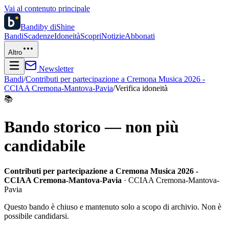
Vai al contenuto principale
Bandi
by diShine
Bandi
Scadenze
Idoneità
Scopri
Notizie
Abbonati
Altro
Newsletter
Bandi
/
Contributi per partecipazione a Cremona Musica 2026 -
CCIAA Cremona-Mantova-Pavia
/
Verifica idoneità
📚
Bando storico — non più
candidabile
Contributi per partecipazione a Cremona Musica 2026 -
CCIAA Cremona-Mantova-Pavia
· CCIAA Cremona-Mantova-
Pavia
Questo bando è chiuso e mantenuto solo a scopo di archivio. Non è
possibile candidarsi.