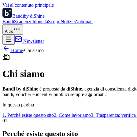
Vai al contenuto principale
Bandi
by diShine
Bandi
Scadenze
Idoneità
Scopri
Notizie
Abbonati
Altro
Newsletter
Home
/
Chi siamo
Chi siamo
Bandi by diShine
è proposta da
diShine
, agenzia di consulenza digit
bandi, voucher e incentivi pubblici sempre aggiornati.
In questa pagina
1
.
Perché esiste questo sito
2
.
Come lavoriamo
3
.
Trasparenza: verifica
01
Perché esiste questo sito