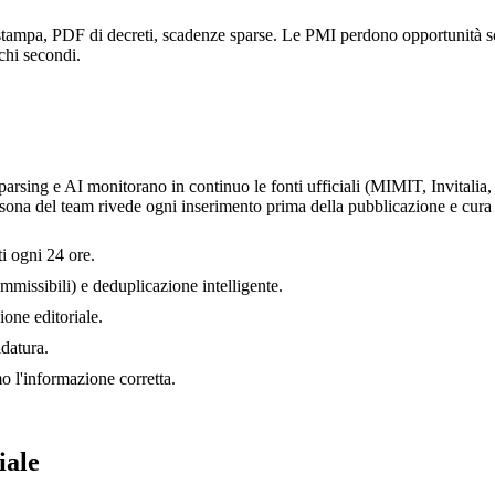
ati stampa, PDF di decreti, scadenze sparse. Le PMI perdono opportunità
ochi secondi.
 parsing e AI monitorano in continuo le fonti ufficiali (MIMIT, Invital
ersona del team rivede ogni inserimento prima della pubblicazione e cura 
i ogni 24 ore.
ammissibili) e deduplicazione intelligente.
one editoriale.
idatura.
 l'informazione corretta.
iale