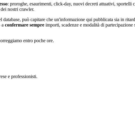
esso
: proroghe, esaurimenti, click-day, nuovi decreti attuativi, sportell
dei nostri crawler.
el database, può capitare che un'informazione qui pubblicata sia in ritar
 a
confermare sempre
importi, scadenze e modalità di partecipazione s
 correggiamo entro poche ore.
ese e professionisti.