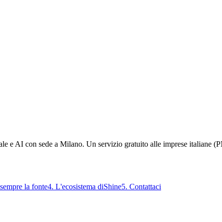
ale e AI con sede a Milano. Un servizio gratuito alle imprese italiane (
 sempre la fonte
4
.
L'ecosistema diShine
5
.
Contattaci