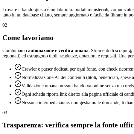
Trovare il bando giusto è un labirinto: portali ministeriali, comunic
tutto in un database chiaro, sempre aggiornato e facile da filtrare in p
02
Come lavoriamo
Combiniamo
automazione
e
verifica umana
. Strumenti di scraping,
regionali) ed estraggono titoli, scadenze, dotazioni e requisiti. Una p
Crawler e parser dedicati per ogni fonte, con check ricorrent
Normalizzazione AI dei contenuti (titoli, beneficiari, spese 
Validazione umana: nessun bando va online senza una revisi
Ogni scheda riporta link diretto alla pagina ufficiale di cand
Nessuna intermediazione: non gestiamo le domande, ti diamo
03
Trasparenza: verifica sempre la fonte uffic