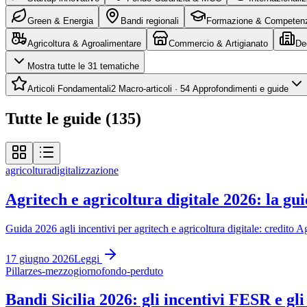
Green & Energia
Bandi regionali
Formazione & Competen
Agricoltura & Agroalimentare
Commercio & Artigianato
De
Mostra tutte le 31 tematiche
Articoli Fondamentali
2
Macro-articoli ·
54
Approfondimenti e guide
Tutte le guide (135)
agricoltura
digitalizzazione
Agritech e agricoltura digitale 2026: la gui
Guida 2026 agli incentivi per agritech e agricoltura digitale: credi
17 giugno 2026
Leggi
Pillar
zes-mezzogiorno
fondo-perduto
Bandi Sicilia 2026: gli incentivi FESR e gl