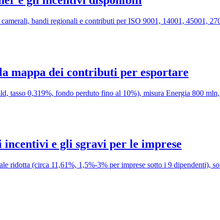
r camerali, bandi regionali e contributi per ISO 9001, 14001, 45001, 27
 la mappa dei contributi per esportare
, tasso 0,319%, fondo perduto fino al 10%), misura Energia 800 mln, 
incentivi e gli sgravi per le imprese
iale ridotta (circa 11,61%, 1,5%-3% per imprese sotto i 9 dipendenti), 