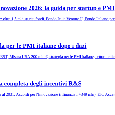
novazione 2026: la guida per startup e PMI
re 1,5 mld su piu fondi, Fondo Italia Venture II, Fondo Italiano per l'I
da per le PMI italiane dopo i dazi
, Misura USA 200 mln €, strategia per le PMI italiane, settori critici,
a completa degli incentivi R&S
l 2031, Accordi per l'Innovazione (rifinanziati +349 mln), EIC Accele