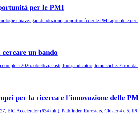
portunità per le PMI
cnologie chiave, gap di adozione, opportunità per le PMI agricole e per i f
i cercare un bando
ompleta 2026: obiettivi, costi, fonti, indicatori, tempistiche. Errori da
opei per la ricerca e l'innovazione delle P
 EIC Accelerator (634 mln), Pathfinder, Eurostars, Cluster 4 e 5, I