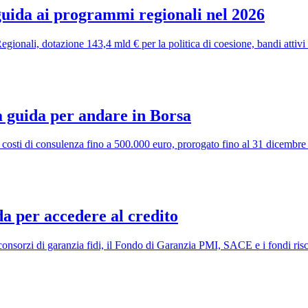
uida ai programmi regionali nel 2026
ali, dotazione 143,4 mld € per la politica di coesione, bandi attivi 2
 guida per andare in Borsa
 costi di consulenza fino a 500.000 euro, prorogato fino al 31 dicemb
da per accedere al credito
onsorzi di garanzia fidi, il Fondo di Garanzia PMI, SACE e i fondi risch