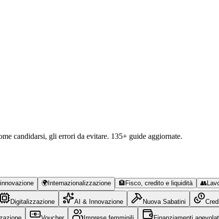
ome candidarsi, gli errori da evitare.
135
+ guide aggiornate.
 innovazione
🌍
Internazionalizzazione
🏦
Fisco, credito e liquidità
👥
Lavo
Digitalizzazione
AI & Innovazione
Nuova Sabatini
Cred
zzazione
Voucher
Imprese femminili
Finanziamenti agevolat