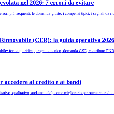
evolata nel 2026: 7 errori da evitare
rori più frequenti, le domande giuste, i compensi tipici, i segnali da ri
Rinnovabile (CER): la guida operativa 202
bile: forma giuridica, progetto tecnico, domanda GSE, contributo PNRR
 accedere al credito e ai bandi
tativo, qualitativo, andamentale), come migliorarlo per ottenere credito 