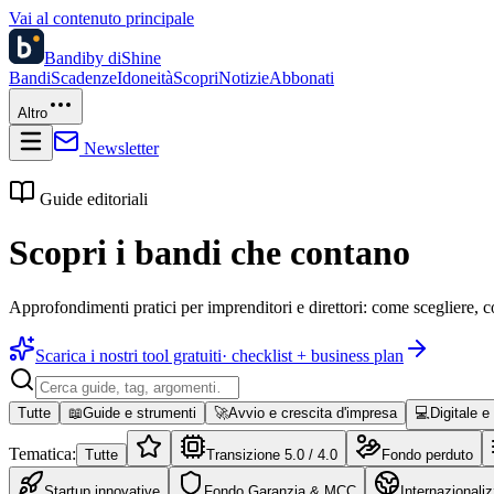
Vai al contenuto principale
Bandi
by diShine
Bandi
Scadenze
Idoneità
Scopri
Notizie
Abbonati
Altro
Newsletter
Guide editoriali
Scopri i bandi che contano
Approfondimenti pratici per imprenditori e direttori: come scegliere, c
Scarica i nostri tool gratuiti
· checklist + business plan
Tutte
📖
Guide e strumenti
🚀
Avvio e crescita d'impresa
💻
Digitale e
Tematica:
Tutte
Transizione 5.0 / 4.0
Fondo perduto
Startup innovative
Fondo Garanzia & MCC
Internazionali