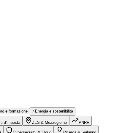
ro e formazione
⚡
Energia e sostenibilità
iti d'imposta
ZES & Mezzogiorno
PNRR
i
Cybersecurity & Cloud
Ricerca & Sviluppo