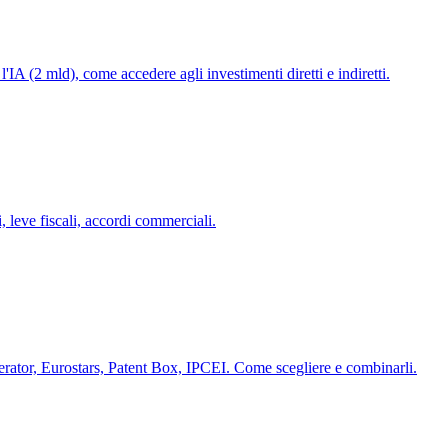
A (2 mld), come accedere agli investimenti diretti e indiretti.
 leve fiscali, accordi commerciali.
rator, Eurostars, Patent Box, IPCEI. Come scegliere e combinarli.