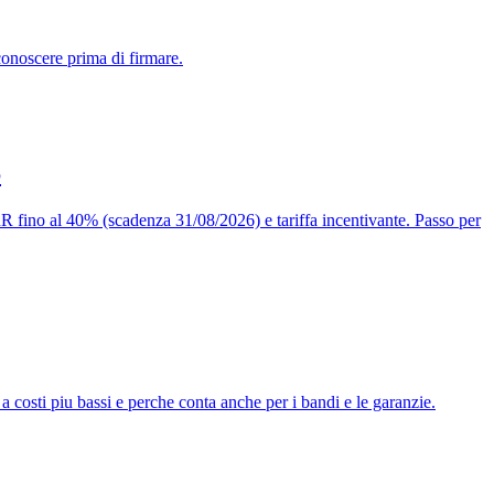
conoscere prima di firmare.
6
 fino al 40% (scadenza 31/08/2026) e tariffa incentivante. Passo per
a costi piu bassi e perche conta anche per i bandi e le garanzie.