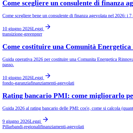
Come scegliere un consulente di finanza ag
Come scegliere bene un consulente di finanza agevolata nel 2026: i 7 er
10 giugno 2026
Leggi
transizione-green
pnrr
Come costituire una Comunità Energetica 
Guida operativa 2026 per costituire una Comunita Energetica Rinnova
passo.
10 giugno 2026
Leggi
fondo-garanzia
finanziamenti-agevolati
Rating bancario PMI: come migliorarlo per
Guida 2026 al rating bancario delle PMI: cos'e, come si calcola (quanti
9 giugno 2026
Leggi
Pillar
bandi-regionali
finanziamenti-agevolati