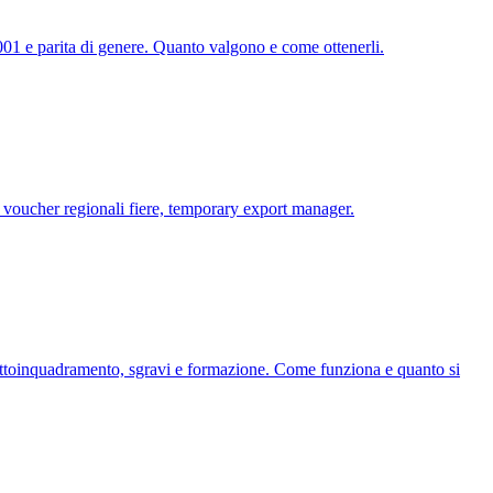
001 e parita di genere. Quanto valgono e come ottenerli.
voucher regionali fiere, temporary export manager.
sottoinquadramento, sgravi e formazione. Come funziona e quanto si