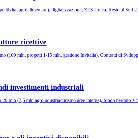
itivita, agroalimentare), digitalizzazione, ZES Unica, Resto al Sud 2.
utture ricettive
smo (109 mln, progetti 1-15 mln, gestione Invitalia), Contratti di Svi
ndi investimenti industriali
a 20 mln (7,5 mln agroindustria/turismo aree interne), fondo perduto 
r e gli incentivi disponibili