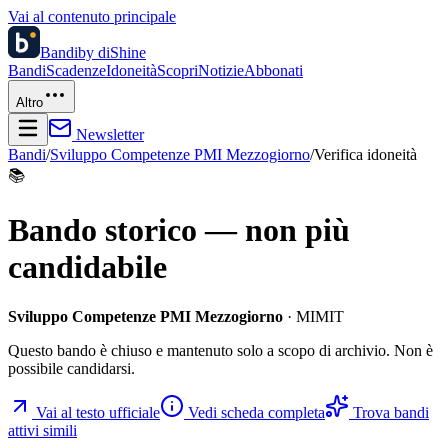
Vai al contenuto principale
Bandi
by diShine
Bandi
Scadenze
Idoneità
Scopri
Notizie
Abbonati
Altro
Newsletter
Bandi
/
Sviluppo Competenze PMI Mezzogiorno
/
Verifica idoneità
📚
Bando storico — non più
candidabile
Sviluppo Competenze PMI Mezzogiorno
· MIMIT
Questo bando è chiuso e mantenuto solo a scopo di archivio. Non è
possibile candidarsi.
Vai al testo ufficiale
Vedi scheda completa
Trova bandi
attivi simili