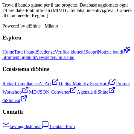
Trova il bando giusto per il tuo progetto. Database aggiornato ogni
24 ore dalle fonti ufficiali (MIMIT, Invitalia, incentivi.gov.it, Camere
di Commercio, Regioni).
Powered by
diShine
· Milano
Esplora
Home
Tutti i bandi
Scadenze
Verifica idoneità
Scopri
Notizie bandi
Strumenti gratuiti
Newsletter
Chi siamo
Ecosistema diShine
Radar Compliance AI Act
Digital Maturity Scorecard
Prompt
Workshop
MD/JSON Converter
Agenzia diShine
diShine.it
Contatti
kevin@dishine.it
Contact form