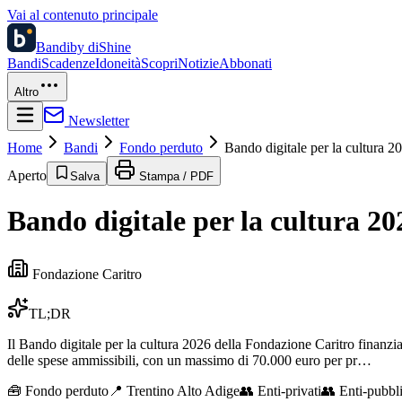
Vai al contenuto principale
Bandi
by diShine
Bandi
Scadenze
Idoneità
Scopri
Notizie
Abbonati
Altro
Newsletter
Home
Bandi
Fondo perduto
Bando digitale per la cultura 2
Aperto
Salva
Stampa / PDF
Bando digitale per la cultura 20
Fondazione Caritro
TL;DR
Il Bando digitale per la cultura 2026 della Fondazione Caritro finanzia 
delle spese ammissibili, con un massimo di 70.000 euro per pr…
🧰
Fondo perduto
📍 Trentino Alto Adige
👥
Enti-privati
👥
Enti-pubbli