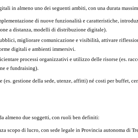
igitali in almeno uno dei seguenti ambiti, con una durata massi
implementazione di nuove funzionalità e caratteristiche, introdu
ione a distanza, modelli di distribuzione digitale).
bblici, migliorare comunicazione e visibilità, attivare riflessio
orme digitali e ambienti immersivi.
icientare processi organizzativi e utilizzo delle risorse (es. rac
one e fundraising).
e (es. gestione della sede, utenze, affitti) né costi per buffet, ce
da almeno due soggetti, con ruoli ben definiti:
nza scopo di lucro, con sede legale in Provincia autonoma di Tre