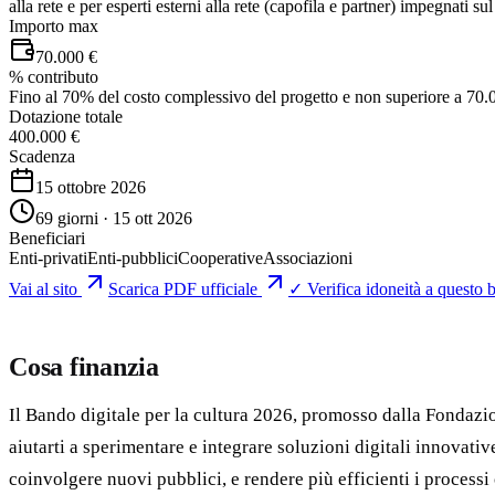
alla rete e per esperti esterni alla rete (capofila e partner) impegnati s
Importo max
70.000 €
% contributo
Fino al 70% del costo complessivo del progetto e non superiore a 70.
Dotazione totale
400.000 €
Scadenza
15 ottobre 2026
69 giorni · 15 ott 2026
Beneficiari
Enti-privati
Enti-pubblici
Cooperative
Associazioni
Vai al sito
Scarica PDF ufficiale
✓ Verifica idoneità a questo 
Cosa finanzia
Il Bando digitale per la cultura 2026, promosso dalla Fondazion
aiutarti a sperimentare e integrare soluzioni digitali innovativ
coinvolgere nuovi pubblici, e rendere più efficienti i processi 