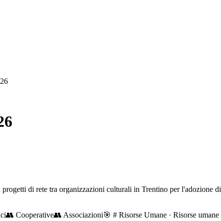
026
26
progetti di rete tra organizzazioni culturali in Trentino per l'adozione d
ci
👥
Cooperative
👥
Associazioni
🎯
# Risorse Umane · Risorse umane in