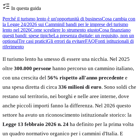
In questa guida
Perché il turismo lento è un'opportunità di business
Cosa cambia con
la Legge 24/2026 sui Cammini
I bandi per le imprese del turismo
lento nel 2026
Come scegliere lo strumento giusto
Cosa finanziano
questi bandi: spese tipiche
La presenza digitale: un requisito, non un
optional
Tre casi pratici
Gli errori da evitare
FAQ
Fonti istituzionali di
riferimento
Il turismo lento ha smesso di essere una nicchia. Nel 2025
oltre
300.000 persone
hanno percorso un cammino italiano,
con una crescita del
56% rispetto all'anno precedente
e
una spesa diretta di circa
336 milioni di euro
. Sono soldi che
restano sul territorio, nei borghi e nelle aree interne, dove
anche piccoli importi fanno la differenza. Nel 2026 questo
settore ha avuto un riconoscimento istituzionale storico: la
Legge 13 febbraio 2026 n. 24
ha definito per la prima volta
un quadro normativo organico per i cammini d'Italia. E