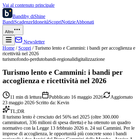
Vai al contenuto principale
Bandi
by diShine
Bandi
Scadenze
Idoneità
Scopri
Notizie
Abbonati
Altro
Newsletter
Home
/
Scopri
/
Turismo lento e Cammini: i bandi per accoglienza e
ricettività nel 2026
turismo
fondo-perduto
bandi-regionali
digitalizzazione
Turismo lento e Cammini: i bandi per
accoglienza e ricettività nel 2026
11
min di lettura
Pubblicato
16 maggio 2026
Aggiornato
23 maggio 2026
·
Scritto da:
Kevin
TL;DR
Il turismo lento è cresciuto del 56% nel 2025 (oltre 300.000
camminatori, 336 milioni di spesa diretta) e ha ottenuto un quadro
normativo con la Legge 13 febbraio 2026 n. 24 sui Cammini. Per le
imprese di accoglienza, le opportunità più concrete sono i bandi