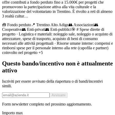
offre contributi a fondo perduto fino a 15.000€ per progetti che
promuovono la partecipazione attiva alla vita culturale e la
valorizzazione del volontariato in Trentino. È rivolto a reti di almeno
3 realtà cultur…
🧰
Fondo perduto
📍 Trentino Alto Adige
👥
Associazioni
👥
Cooperative
👥
Enti-privati
👥
Enti-pubblici
🎯
# Spese dirette di
progetto · Logistica e materiali: noleggio sale, noleggio o acquisto di
attrezzature, spese di trasporto, acquisto di beni di consumo
necessari alle attività progettuali · Risorse umane interne: compensi e
rimborsi spese per il personale interno alla rete (capofila e partner)
coinvolto nel progetto
+5
Questo bando/incentivo non è attualmente
attivo
Iscriviti per essere avvisato della riapertura o di bandi/incentivi
simili.
Avvisami
Form newsletter completo nel prossimo aggiornamento.
Importo max