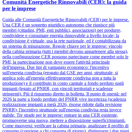
Comunità Energetiche Rinnovabili (CER): la guida
per le imprese
Guida alle Comunità Energetiche Rinnovabili (CER) per le imprese.
Una CER è un soggetto giuridico autonomo che riunisce più
membri (cittadini, PMI, enti pubblici, associazioni) per produrre,
condividere e consumare energia rinnovabile a livello locale; la
condivisione è virtuale, usa la rete nazionale, ed è contabilizzata da
un sistema di misurazione. Regole chiave per le imprese: vincolo
della cabina primaria (tutti i membri devono appartenere alla stessa),
nella configurazione CER possono partecipare come membri solo le
PMI, la partecipazione non deve essere l'attività principale
dell'impresa. Due tipi di vantaggio economico: l'incentivo
sull'energia condivisa (erogato dal GSE per anni, strutturale, si
applica solo all'energia effettivamente condivisa non a tutta la
produzione) e il contributo in conto capitale a fondo perduto sugli
impianti (legato al PNRR, con vincoli territoriali e scadenze
stringenti). Più il risparmio diretto in bolletta. Il punto di onestà: nel
2026 la parte a fondo perduto del PNRR vive incertezza (scadenza
realizzazione impianti a metà 2026, risorse ridotte dalla revisione
PNRR); l'incentivo strutturale sull'energia condivisa resta invece
stabile. Tre strade per le imprese: entrare in una CER esistente,
promuoverne una nuova, mettere a disposizione superfici/impianti.
Come muoversi: verificare la cabina primaria, analizzare il profilo di
consumo (conviene a chi consuma di giorno), distinguere i due piani