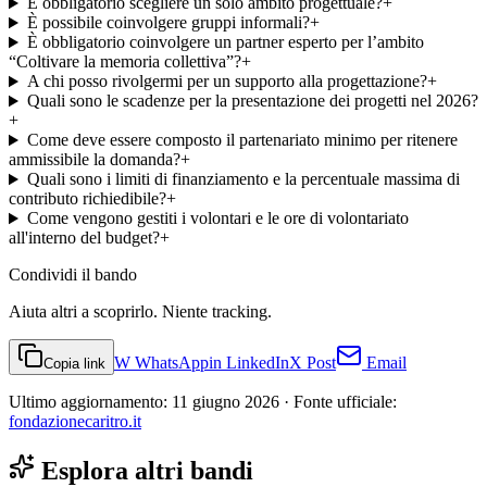
È obbligatorio scegliere un solo ambito progettuale?
+
È possibile coinvolgere gruppi informali?
+
È obbligatorio coinvolgere un partner esperto per l’ambito
“Coltivare la memoria collettiva”?
+
A chi posso rivolgermi per un supporto alla progettazione?
+
Quali sono le scadenze per la presentazione dei progetti nel 2026?
+
Come deve essere composto il partenariato minimo per ritenere
ammissibile la domanda?
+
Quali sono i limiti di finanziamento e la percentuale massima di
contributo richiedibile?
+
Come vengono gestiti i volontari e le ore di volontariato
all'interno del budget?
+
Condividi
il bando
Aiuta altri a scoprirlo. Niente tracking.
W
WhatsApp
in
LinkedIn
X
Post
Email
Copia link
Ultimo aggiornamento:
11 giugno 2026
· Fonte ufficiale:
fondazionecaritro.it
Esplora altri bandi