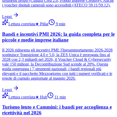
strumenti propri (Cultura Crea 2.0, Fondo Imprese Creative). Anche
i voucher digitali camerali sono accessibili (ATECO 59.11/59.12).
Leggi
Lettura correlata
★
Pillar
9
min
Bandi e incentivi PMI 2026: la guida completa per le
piccole e medie imprese italiane
Il 2026 ridisegna gli incentivi PMI: l'Iperammortamento 2026-2028
sostituisce Transizione 4.0 e 5.0, la ZES Unica è prorogata fino al
2028 con 2,3 miliardi nel 2026, il Voucher Cloud & Cybersecurity
vale 150 milioni, la Decontribuzione Sud scende al 20%. Questa
guida raggruppa i 7 strumenti nazionali, i bandi regionali più
rilevanti e il pacchetto Mezzogiorno con tutti i numeri verificati e le
regole di cumulo aggiornate al maggio 2026.
Leggi
Lettura correlata
★
Hub
11
min
Turismo lento e Cammini: i bandi per accoglienza e
ricettività nel 2026