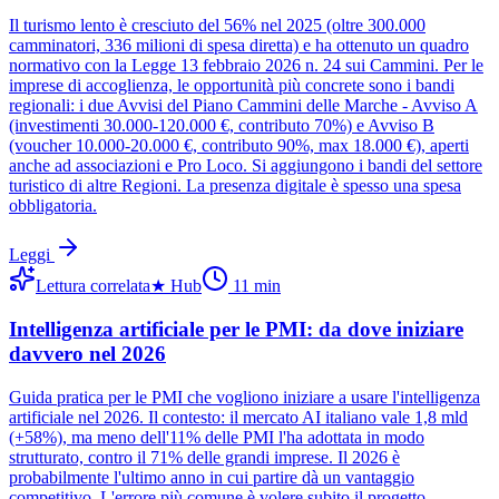
Il turismo lento è cresciuto del 56% nel 2025 (oltre 300.000
camminatori, 336 milioni di spesa diretta) e ha ottenuto un quadro
normativo con la Legge 13 febbraio 2026 n. 24 sui Cammini. Per le
imprese di accoglienza, le opportunità più concrete sono i bandi
regionali: i due Avvisi del Piano Cammini delle Marche - Avviso A
(investimenti 30.000-120.000 €, contributo 70%) e Avviso B
(voucher 10.000-20.000 €, contributo 90%, max 18.000 €), aperti
anche ad associazioni e Pro Loco. Si aggiungono i bandi del settore
turistico di altre Regioni. La presenza digitale è spesso una spesa
obbligatoria.
Leggi
Lettura correlata
★
Hub
11
min
Intelligenza artificiale per le PMI: da dove iniziare
davvero nel 2026
Guida pratica per le PMI che vogliono iniziare a usare l'intelligenza
artificiale nel 2026. Il contesto: il mercato AI italiano vale 1,8 mld
(+58%), ma meno dell'11% delle PMI l'ha adottata in modo
strutturato, contro il 71% delle grandi imprese. Il 2026 è
probabilmente l'ultimo anno in cui partire dà un vantaggio
competitivo. L'errore più comune è volere subito il progetto