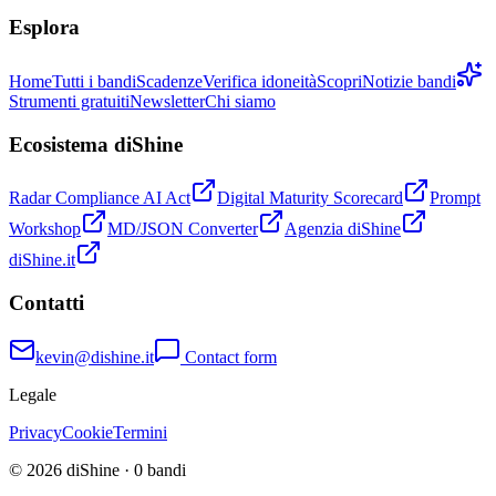
Esplora
Home
Tutti i bandi
Scadenze
Verifica idoneità
Scopri
Notizie bandi
Strumenti gratuiti
Newsletter
Chi siamo
Ecosistema diShine
Radar Compliance AI Act
Digital Maturity Scorecard
Prompt
Workshop
MD/JSON Converter
Agenzia diShine
diShine.it
Contatti
kevin@dishine.it
Contact form
Legale
Privacy
Cookie
Termini
© 2026 diShine ·
0
bandi