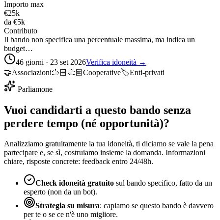
Importo max
€25k
da
€5k
Contributo
Il bando non specifica una percentuale massima, ma indica un
budget…
46 giorni · 23 set 2026
Verifica idoneità →
🤝
Associazioni
🫱🏻‍🫲🏽
Cooperative
🏷️
Enti-privati
Parliamone
Vuoi candidarti a questo bando senza
perdere tempo (né opportunità)?
Analizziamo gratuitamente la tua idoneità, ti diciamo se vale la pena
partecipare e, se sì, costruiamo insieme la domanda. Informazioni
chiare, risposte concrete: feedback entro 24/48h.
Check idoneità gratuito
sul bando specifico, fatto da un
esperto (non da un bot).
Strategia su misura
: capiamo se questo bando è davvero
per te o se ce n'è uno migliore.