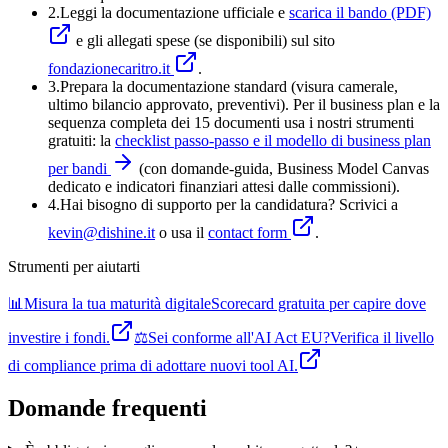
2.
Leggi la documentazione ufficiale e
scarica il bando (PDF)
e gli allegati spese (se disponibili) sul sito
fondazionecaritro.it
.
3
.
Prepara la documentazione standard (visura camerale,
ultimo bilancio approvato, preventivi). Per il business plan e la
sequenza completa dei 15 documenti usa i nostri strumenti
gratuiti: la
checklist passo-passo e il modello di business plan
per bandi
(con domande-guida, Business Model Canvas
dedicato e indicatori finanziari attesi dalle commissioni).
4
.
Hai bisogno di supporto per la candidatura? Scrivici a
kevin@dishine.it
o usa il
contact form
.
Strumenti per aiutarti
📊
Misura la tua maturità digitale
Scorecard gratuita per capire dove
investire i fondi.
⚖️
Sei conforme all'AI Act EU?
Verifica il livello
di compliance prima di adottare nuovi tool AI.
Domande frequenti