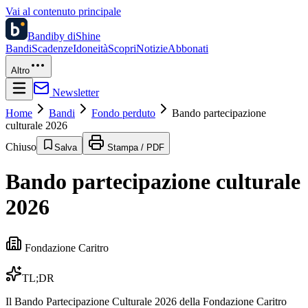
Vai al contenuto principale
Bandi
by diShine
Bandi
Scadenze
Idoneità
Scopri
Notizie
Abbonati
Altro
Newsletter
Home
Bandi
Fondo perduto
Bando partecipazione
culturale 2026
Chiuso
Salva
Stampa / PDF
Bando partecipazione culturale
2026
Fondazione Caritro
TL;DR
Il Bando Partecipazione Culturale 2026 della Fondazione Caritro