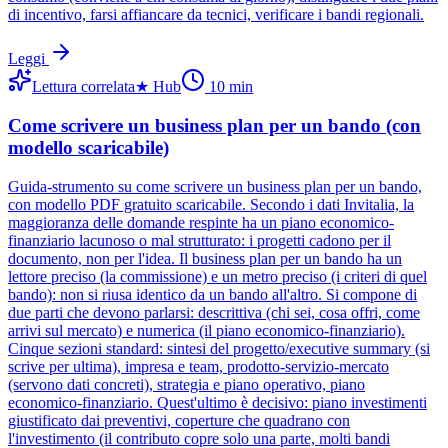
di incentivo, farsi affiancare da tecnici, verificare i bandi regionali.
Leggi
Lettura correlata
★
Hub
10
min
Come scrivere un business plan per un bando (con
modello scaricabile)
Guida-strumento su come scrivere un business plan per un bando,
con modello PDF gratuito scaricabile. Secondo i dati Invitalia, la
maggioranza delle domande respinte ha un piano economico-
finanziario lacunoso o mal strutturato: i progetti cadono per il
documento, non per l'idea. Il business plan per un bando ha un
lettore preciso (la commissione) e un metro preciso (i criteri di quel
bando): non si riusa identico da un bando all'altro. Si compone di
due parti che devono parlarsi: descrittiva (chi sei, cosa offri, come
arrivi sul mercato) e numerica (il piano economico-finanziario).
Cinque sezioni standard: sintesi del progetto/executive summary (si
scrive per ultima), impresa e team, prodotto-servizio-mercato
(servono dati concreti), strategia e piano operativo, piano
economico-finanziario. Quest'ultimo è decisivo: piano investimenti
giustificato dai preventivi, coperture che quadrano con
l'investimento (il contributo copre solo una parte, molti bandi