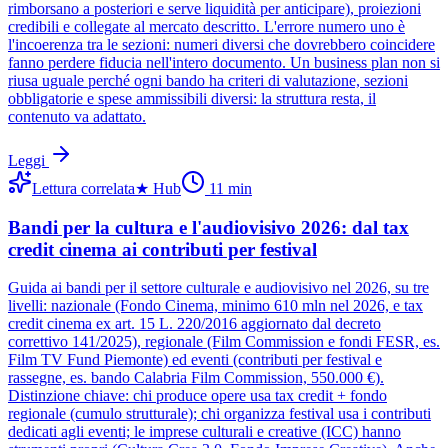
rimborsano a posteriori e serve liquidità per anticipare), proiezioni
credibili e collegate al mercato descritto. L'errore numero uno è
l'incoerenza tra le sezioni: numeri diversi che dovrebbero coincidere
fanno perdere fiducia nell'intero documento. Un business plan non si
riusa uguale perché ogni bando ha criteri di valutazione, sezioni
obbligatorie e spese ammissibili diversi: la struttura resta, il
contenuto va adattato.
Leggi
Lettura correlata
★
Hub
11
min
Bandi per la cultura e l'audiovisivo 2026: dal tax
credit cinema ai contributi per festival
Guida ai bandi per il settore culturale e audiovisivo nel 2026, su tre
livelli: nazionale (Fondo Cinema, minimo 610 mln nel 2026, e tax
credit cinema ex art. 15 L. 220/2016 aggiornato dal decreto
correttivo 141/2025), regionale (Film Commission e fondi FESR, es.
Film TV Fund Piemonte) ed eventi (contributi per festival e
rassegne, es. bando Calabria Film Commission, 550.000 €).
Distinzione chiave: chi produce opere usa tax credit + fondo
regionale (cumulo strutturale); chi organizza festival usa i contributi
dedicati agli eventi; le imprese culturali e creative (ICC) hanno