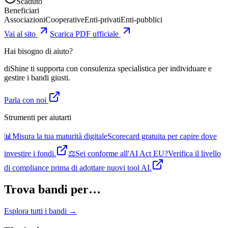
Scaduto
Beneficiari
Associazioni
Cooperative
Enti-privati
Enti-pubblici
Vai al sito
Scarica PDF ufficiale
Hai bisogno di aiuto?
diShine ti supporta con consulenza specialistica per individuare e
gestire i bandi giusti.
Parla con noi
Strumenti per aiutarti
📊
Misura la tua maturità digitale
Scorecard gratuita per capire dove
investire i fondi.
⚖️
Sei conforme all'AI Act EU?
Verifica il livello
di compliance prima di adottare nuovi tool AI.
Trova bandi per…
Esplora tutti i bandi →