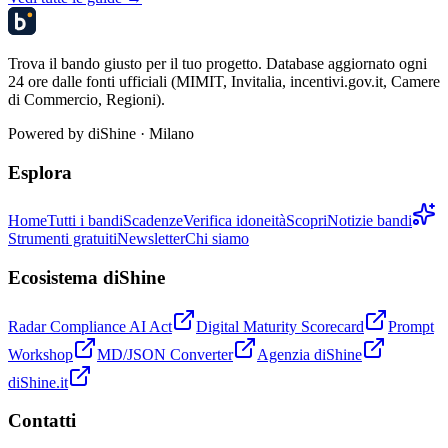
Trova il bando giusto per il tuo progetto. Database aggiornato ogni
24 ore dalle fonti ufficiali (MIMIT, Invitalia, incentivi.gov.it, Camere
di Commercio, Regioni).
Powered by
diShine
· Milano
Esplora
Home
Tutti i bandi
Scadenze
Verifica idoneità
Scopri
Notizie bandi
Strumenti gratuiti
Newsletter
Chi siamo
Ecosistema diShine
Radar Compliance AI Act
Digital Maturity Scorecard
Prompt
Workshop
MD/JSON Converter
Agenzia diShine
diShine.it
Contatti