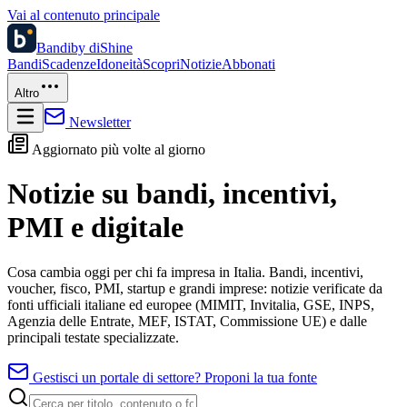
Vai al contenuto principale
Bandi
by diShine
Bandi
Scadenze
Idoneità
Scopri
Notizie
Abbonati
Altro
Newsletter
Aggiornato più volte al giorno
Notizie su bandi, incentivi,
PMI e digitale
Cosa cambia oggi per chi fa impresa in Italia. Bandi, incentivi,
voucher, fisco, PMI, startup e grandi imprese: notizie verificate da
fonti ufficiali italiane ed europee (MIMIT, Invitalia, GSE, INPS,
Agenzia delle Entrate, MEF, ISTAT, Commissione UE) e dalle
principali testate specializzate.
Gestisci un portale di settore? Proponi la tua fonte