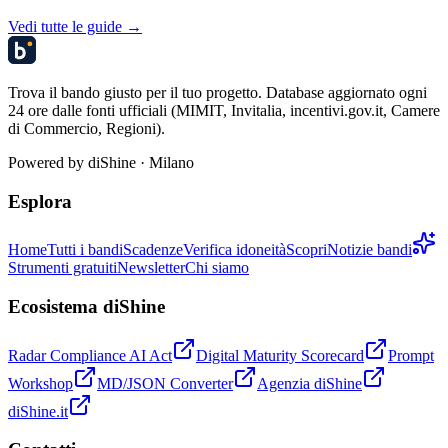
Vedi tutte le guide →
Trova il bando giusto per il tuo progetto. Database aggiornato ogni
24 ore dalle fonti ufficiali (MIMIT, Invitalia, incentivi.gov.it, Camere
di Commercio, Regioni).
Powered by
diShine
· Milano
Esplora
Home
Tutti i bandi
Scadenze
Verifica idoneità
Scopri
Notizie bandi
Strumenti gratuiti
Newsletter
Chi siamo
Ecosistema diShine
Radar Compliance AI Act
Digital Maturity Scorecard
Prompt
Workshop
MD/JSON Converter
Agenzia diShine
diShine.it