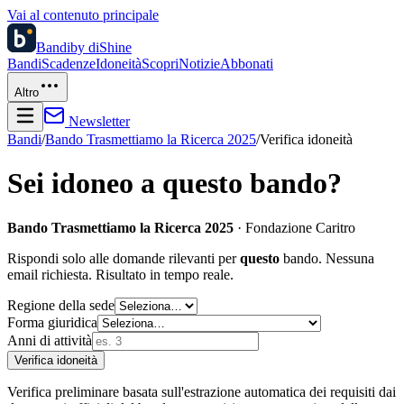
Vai al contenuto principale
Bandi
by diShine
Bandi
Scadenze
Idoneità
Scopri
Notizie
Abbonati
Altro
Newsletter
Bandi
/
Bando Trasmettiamo la Ricerca 2025
/
Verifica idoneità
Sei idoneo a questo bando?
Bando Trasmettiamo la Ricerca 2025
·
Fondazione Caritro
Rispondi solo alle domande rilevanti per
questo
bando. Nessuna
email richiesta. Risultato in tempo reale.
Regione della sede
Forma giuridica
Anni di attività
Verifica idoneità
Verifica preliminare basata sull'estrazione automatica dei requisiti dai