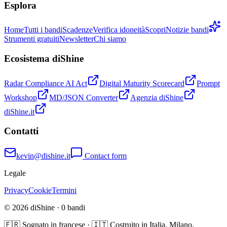
Esplora
Home
Tutti i bandi
Scadenze
Verifica idoneità
Scopri
Notizie bandi
Strumenti gratuiti
Newsletter
Chi siamo
Ecosistema diShine
Radar Compliance AI Act
Digital Maturity Scorecard
Prompt
Workshop
MD/JSON Converter
Agenzia diShine
diShine.it
Contatti
kevin@dishine.it
Contact form
Legale
Privacy
Cookie
Termini
© 2026 diShine ·
0
bandi
🇫🇷 Sognato in francese · 🇮🇹 Costruito in Italia, Milano.