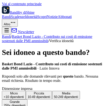
Vai al contenuto principale
Bandi
by diShine
Bandi
Scadenze
Idoneità
Scopri
Notizie
Abbonati
Altro
Newsletter
Bandi
/
Basket Bond Lazio - Contributo sui costi di emissione
sostenuti dalle PMI ammissibili
/
Verifica idoneità
Sei idoneo a questo bando?
Basket Bond Lazio - Contributo sui costi di emissione sostenuti
dalle PMI ammissibili
·
Lazio Innova
Rispondi solo alle domande rilevanti per
questo
bando. Nessuna
email richiesta. Risultato in tempo reale.
Dimensione impresa
Micro
Piccola
Media
<10 dipendenti
10-49 dipendenti
50-249 dipendenti
Grande
250+ dipendenti