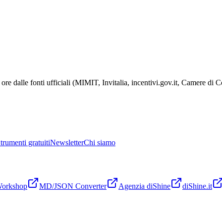
ore dalle fonti ufficiali (MIMIT, Invitalia, incentivi.gov.it, Camere di
trumenti gratuiti
Newsletter
Chi siamo
Workshop
MD/JSON Converter
Agenzia diShine
diShine.it