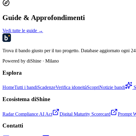
Guide & Approfondimenti
Vedi tutte le guide →
Trova il bando giusto per il tuo progetto. Database aggiornato ogni 24 
Powered by
diShine
· Milano
Esplora
Home
Tutti i bandi
Scadenze
Verifica idoneità
Scopri
Notizie bandi
S
Ecosistema diShine
Radar Compliance AI Act
Digital Maturity Scorecard
Prompt 
Contatti