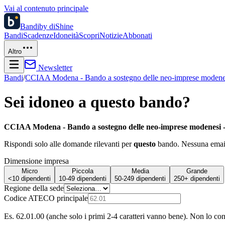
Vai al contenuto principale
Bandi
by diShine
Bandi
Scadenze
Idoneità
Scopri
Notizie
Abbonati
Altro
Newsletter
Bandi
/
CCIAA Modena - Bando a sostegno delle neo-imprese modene
Sei idoneo a questo bando?
CCIAA Modena - Bando a sostegno delle neo-imprese modenesi 
Rispondi solo alle domande rilevanti per
questo
bando. Nessuna email 
Dimensione impresa
Micro
Piccola
Media
Grande
<10 dipendenti
10-49 dipendenti
50-249 dipendenti
250+ dipendenti
Regione della sede
Codice ATECO principale
Es. 62.01.00 (anche solo i primi 2-4 caratteri vanno bene). Non lo co