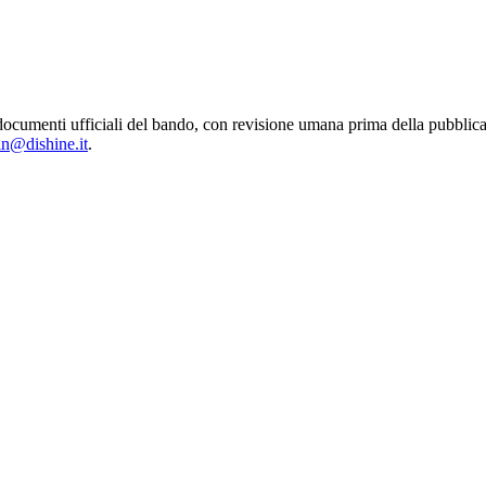
 dai documenti ufficiali del bando, con revisione umana prima della pu
in@dishine.it
.