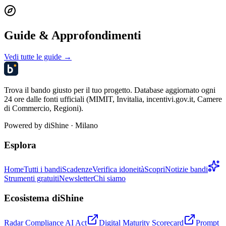
Guide & Approfondimenti
Vedi tutte le guide →
Trova il bando giusto per il tuo progetto. Database aggiornato ogni
24 ore dalle fonti ufficiali (MIMIT, Invitalia, incentivi.gov.it, Camere
di Commercio, Regioni).
Powered by
diShine
· Milano
Esplora
Home
Tutti i bandi
Scadenze
Verifica idoneità
Scopri
Notizie bandi
Strumenti gratuiti
Newsletter
Chi siamo
Ecosistema diShine
Radar Compliance AI Act
Digital Maturity Scorecard
Prompt