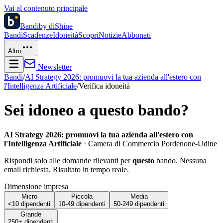
Vai al contenuto principale
Bandi
by diShine
Bandi
Scadenze
Idoneità
Scopri
Notizie
Abbonati
Altro
Newsletter
Bandi
/
AI Strategy 2026: promuovi la tua azienda all'estero con
l'Intelligenza Artificiale
/
Verifica idoneità
Sei idoneo a questo bando?
AI Strategy 2026: promuovi la tua azienda all'estero con
l'Intelligenza Artificiale
·
Camera di Commercio Pordenone-Udine
Rispondi solo alle domande rilevanti per
questo
bando. Nessuna
email richiesta. Risultato in tempo reale.
Dimensione impresa
Micro
Piccola
Media
<10 dipendenti
10-49 dipendenti
50-249 dipendenti
Grande
250+ dipendenti