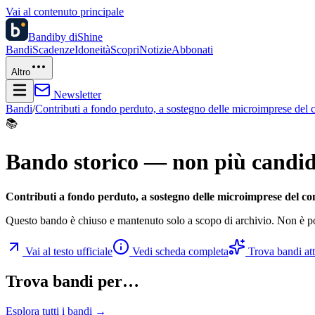
Vai al contenuto principale
Bandi
by diShine
Bandi
Scadenze
Idoneità
Scopri
Notizie
Abbonati
Altro
Newsletter
Bandi
/
Contributi a fondo perduto, a sostegno delle microimprese del co
📚
Bando storico — non più candid
Contributi a fondo perduto, a sostegno delle microimprese del comm
Questo bando è chiuso e mantenuto solo a scopo di archivio. Non è po
Vai al testo ufficiale
Vedi scheda completa
Trova bandi atti
Trova bandi per…
Esplora tutti i bandi →