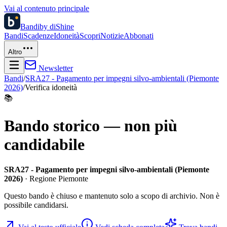
Vai al contenuto principale
Bandi
by diShine
Bandi
Scadenze
Idoneità
Scopri
Notizie
Abbonati
Altro
Newsletter
Bandi
/
SRA27 - Pagamento per impegni silvo-ambientali (Piemonte
2026)
/
Verifica idoneità
📚
Bando storico — non più
candidabile
SRA27 - Pagamento per impegni silvo-ambientali (Piemonte
2026)
· Regione Piemonte
Questo bando è chiuso e mantenuto solo a scopo di archivio. Non è
possibile candidarsi.