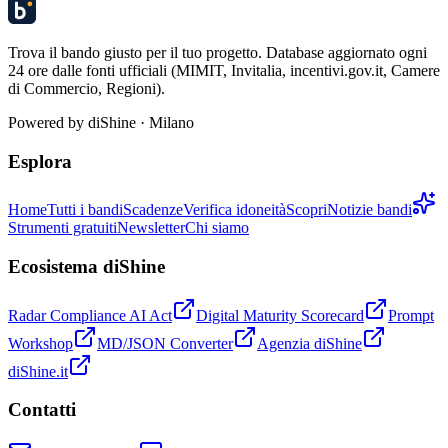
Trova il bando giusto per il tuo progetto. Database aggiornato ogni
24 ore dalle fonti ufficiali (MIMIT, Invitalia, incentivi.gov.it, Camere
di Commercio, Regioni).
Powered by
diShine
· Milano
Esplora
Home
Tutti i bandi
Scadenze
Verifica idoneità
Scopri
Notizie bandi
Strumenti gratuiti
Newsletter
Chi siamo
Ecosistema diShine
Radar Compliance AI Act
Digital Maturity Scorecard
Prompt
Workshop
MD/JSON Converter
Agenzia diShine
diShine.it
Contatti