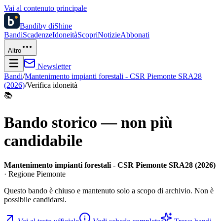
Vai al contenuto principale
Bandi
by diShine
Bandi
Scadenze
Idoneità
Scopri
Notizie
Abbonati
Altro
Newsletter
Bandi
/
Mantenimento impianti forestali - CSR Piemonte SRA28
(2026)
/
Verifica idoneità
📚
Bando storico — non più
candidabile
Mantenimento impianti forestali - CSR Piemonte SRA28 (2026)
· Regione Piemonte
Questo bando è chiuso e mantenuto solo a scopo di archivio. Non è
possibile candidarsi.