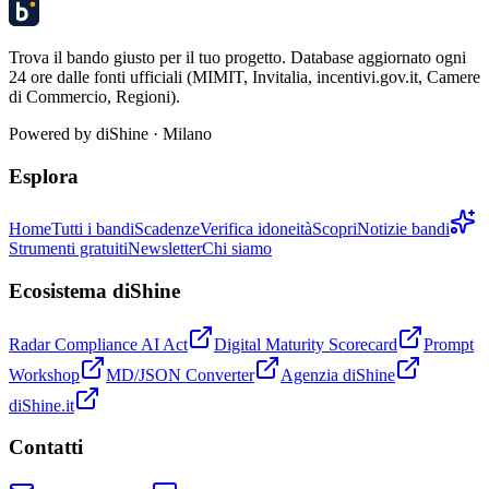
Trova il bando giusto per il tuo progetto. Database aggiornato ogni
24 ore dalle fonti ufficiali (MIMIT, Invitalia, incentivi.gov.it, Camere
di Commercio, Regioni).
Powered by
diShine
· Milano
Esplora
Home
Tutti i bandi
Scadenze
Verifica idoneità
Scopri
Notizie bandi
Strumenti gratuiti
Newsletter
Chi siamo
Ecosistema diShine
Radar Compliance AI Act
Digital Maturity Scorecard
Prompt
Workshop
MD/JSON Converter
Agenzia diShine
diShine.it
Contatti