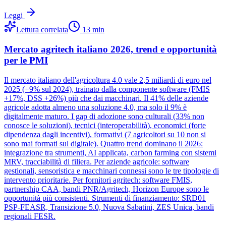
Leggi
Lettura correlata
13
min
Mercato agritech italiano 2026, trend e opportunità
per le PMI
Il mercato italiano dell'agricoltura 4.0 vale 2,5 miliardi di euro nel
2025 (+9% sul 2024), trainato dalla componente software (FMIS
+17%, DSS +26%) più che dai macchinari. Il 41% delle aziende
agricole adotta almeno una soluzione 4.0, ma solo il 9% è
digitalmente maturo. I gap di adozione sono culturali (33% non
conosce le soluzioni), tecnici (interoperabilità), economici (forte
dipendenza dagli incentivi), formativi (7 agricoltori su 10 non si
sono mai formati sul digitale). Quattro trend dominano il 2026:
integrazione tra strumenti, AI applicata, carbon farming con sistemi
MRV, tracciabilità di filiera. Per aziende agricole: software
gestionali, sensoristica e macchinari connessi sono le tre tipologie di
intervento prioritarie. Per fornitori agritech: software FMIS,
partnership CAA, bandi PNR/Agritech, Horizon Europe sono le
opportunità più consistenti. Strumenti di finanziamento: SRD01
PSP-FEASR, Transizione 5.0, Nuova Sabatini, ZES Unica, bandi
regionali FESR.