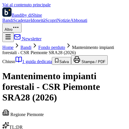
Vai al contenuto principale
Bandi
by diShine
Bandi
Scadenze
Idoneità
Scopri
Notizie
Abbonati
Altro
Newsletter
Home
Bandi
Fondo perduto
Mantenimento impianti
forestali - CSR Piemonte SRA28 (2026)
Chiuso
1 guida dedicata
Salva
Stampa / PDF
Mantenimento impianti
forestali - CSR Piemonte
SRA28 (2026)
Regione Piemonte
TL;DR