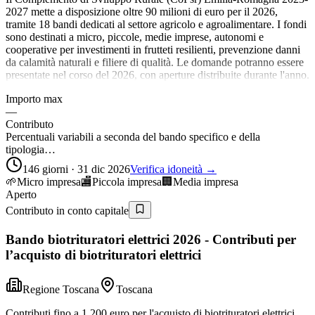
2027 mette a disposizione oltre 90 milioni di euro per il 2026,
tramite 18 bandi dedicati al settore agricolo e agroalimentare. I fondi
sono destinati a micro, piccole, medie imprese, autonomi e
cooperative per investimenti in frutteti resilienti, prevenzione danni
da calamità naturali e filiere di qualità. Le domande potranno essere
presentate nel corso del 2026, con aperture distribuite durante l'anno.
Importo max
—
Contributo
Percentuali variabili a seconda del bando specifico e della
tipologia…
146 giorni · 31 dic 2026
Verifica idoneità →
🌱
Micro impresa
🏬
Piccola impresa
🏢
Media impresa
Aperto
Contributo in conto capitale
Bando biotrituratori elettrici 2026 - Contributi per
l’acquisto di biotrituratori elettrici
Regione Toscana
Toscana
Contributi fino a 1.200 euro per l'acquisto di biotrituratori elettrici.