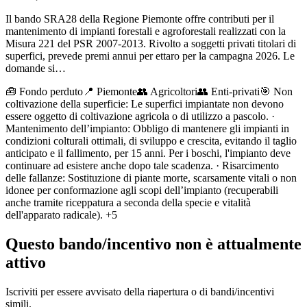
Il bando SRA28 della Regione Piemonte offre contributi per il
mantenimento di impianti forestali e agroforestali realizzati con la
Misura 221 del PSR 2007-2013. Rivolto a soggetti privati titolari di
superfici, prevede premi annui per ettaro per la campagna 2026. Le
domande si…
🧰
Fondo perduto
📍 Piemonte
👥
Agricoltori
👥
Enti-privati
🎯
Non
coltivazione della superficie: Le superfici impiantate non devono
essere oggetto di coltivazione agricola o di utilizzo a pascolo. ·
Mantenimento dell’impianto: Obbligo di mantenere gli impianti in
condizioni colturali ottimali, di sviluppo e crescita, evitando il taglio
anticipato e il fallimento, per 15 anni. Per i boschi, l'impianto deve
continuare ad esistere anche dopo tale scadenza. · Risarcimento
delle fallanze: Sostituzione di piante morte, scarsamente vitali o non
idonee per conformazione agli scopi dell’impianto (recuperabili
anche tramite riceppatura a seconda della specie e vitalità
dell'apparato radicale).
+5
Questo bando/incentivo non è attualmente
attivo
Iscriviti per essere avvisato della riapertura o di bandi/incentivi
simili.