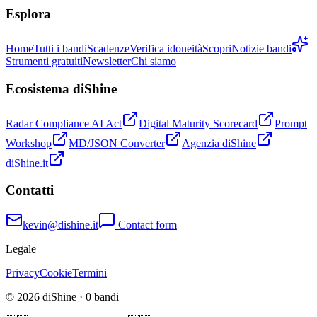
Esplora
Home
Tutti i bandi
Scadenze
Verifica idoneità
Scopri
Notizie bandi
Strumenti gratuiti
Newsletter
Chi siamo
Ecosistema diShine
Radar Compliance AI Act
Digital Maturity Scorecard
Prompt
Workshop
MD/JSON Converter
Agenzia diShine
diShine.it
Contatti
kevin@dishine.it
Contact form
Legale
Privacy
Cookie
Termini
© 2026 diShine ·
0
bandi