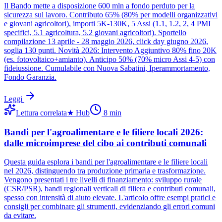
Il Bando mette a disposizione 600 mln a fondo perduto per la
sicurezza sul lavoro. Contributo 65% (80% per modelli organizzativi
e giovani agricoltori), importi 5K-130K, 5 Assi (1.1, 1.2, 2, 4 PMI
specifici, 5.1 agricoltura, 5.2 giovani agricoltori). Sportello
compilazione 13 aprile - 28 maggio 2026, click day giugno 2026,
soglia 130 punti. Novità 2026: Intervento Aggiuntivo 80% fino 20K
(es. fotovoltaico+amianto). Anticipo 50% (70% micro Assi 4-5) con
fideiussione. Cumulabile con Nuova Sabatini, Iperammortamento,
Fondo Garanzia.
Leggi
Lettura correlata
★
Hub
8
min
Bandi per l'agroalimentare e le filiere locali 2026:
dalle microimprese del cibo ai contributi comunali
Questa guida esplora i bandi per l'agroalimentare e le filiere locali
nel 2026, distinguendo tra produzione primaria e trasformazione.
Vengono presentati i tre livelli di finanziamento: sviluppo rurale
(CSR/PSR), bandi regionali verticali di filiera e contributi comunali,
spesso con intensità di aiuto elevate. L'articolo offre esempi pratici e
consigli per combinare gli strumenti, evidenziando gli errori comuni
da evitare.