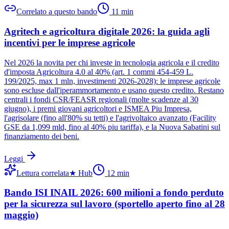
Correlato a questo bando
11
min
Agritech e agricoltura digitale 2026: la guida agli
incentivi per le imprese agricole
Nel 2026 la novita per chi investe in tecnologia agricola e il credito
d'imposta Agricoltura 4.0 al 40% (art. 1 commi 454-459 L.
199/2025, max 1 mln, investimenti 2026-2028): le imprese agricole
sono escluse dall'iperammortamento e usano questo credito. Restano
centrali i fondi CSR/FEASR regionali (molte scadenze al 30
giugno), i premi giovani agricoltori e ISMEA Piu Impresa,
l'agrisolare (fino all'80% su tetti) e l'agrivoltaico avanzato (Facility
GSE da 1,099 mld, fino al 40% piu tariffa), e la Nuova Sabatini sul
finanziamento dei beni.
Leggi
Lettura correlata
★
Hub
12
min
Bando ISI INAIL 2026: 600 milioni a fondo perduto
per la sicurezza sul lavoro (sportello aperto fino al 28
maggio)