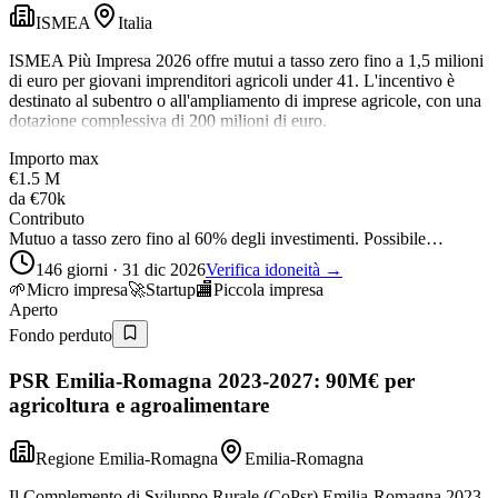
ISMEA
Italia
ISMEA Più Impresa 2026 offre mutui a tasso zero fino a 1,5 milioni
di euro per giovani imprenditori agricoli under 41. L'incentivo è
destinato al subentro o all'ampliamento di imprese agricole, con una
dotazione complessiva di 200 milioni di euro.
Importo max
€1.5 M
da
€70k
Contributo
Mutuo a tasso zero fino al 60% degli investimenti. Possibile…
146 giorni · 31 dic 2026
Verifica idoneità →
🌱
Micro impresa
🚀
Startup
🏬
Piccola impresa
Aperto
Fondo perduto
PSR Emilia-Romagna 2023-2027: 90M€ per
agricoltura e agroalimentare
Regione Emilia-Romagna
Emilia-Romagna
Il Complemento di Sviluppo Rurale (CoPsr) Emilia-Romagna 2023-