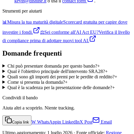
kevin@dishine.it
o usa il
contact form
.
Strumenti per aiutarti
📊
Misura la tua maturità digitale
Scorecard gratuita per capire dove
investire i fondi.
⚖️
Sei conforme all'AI Act EU?
Verifica il livello
di compliance prima di adottare nuovi tool AI.
Domande frequenti
Chi può presentare domanda per questo bando?
+
Qual è l'obiettivo principale dell'intervento SRA28?
+
Quali sono gli importi dei premi per le perdite di reddito?
+
Come si presenta la domanda?
+
Qual è la scadenza per la presentazione delle domande?
+
Condividi
il bando
Aiuta altri a scoprirlo. Niente tracking.
W
WhatsApp
in
LinkedIn
X
Post
Email
Copia link
Ultimo aggiornamento:
1 luglio 2026
· Fonte ufficiale:
Regione