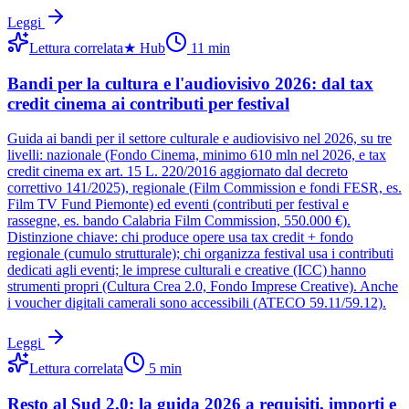
Leggi
Lettura correlata
★
Hub
11
min
Bandi per la cultura e l'audiovisivo 2026: dal tax
credit cinema ai contributi per festival
Guida ai bandi per il settore culturale e audiovisivo nel 2026, su tre
livelli: nazionale (Fondo Cinema, minimo 610 mln nel 2026, e tax
credit cinema ex art. 15 L. 220/2016 aggiornato dal decreto
correttivo 141/2025), regionale (Film Commission e fondi FESR, es.
Film TV Fund Piemonte) ed eventi (contributi per festival e
rassegne, es. bando Calabria Film Commission, 550.000 €).
Distinzione chiave: chi produce opere usa tax credit + fondo
regionale (cumulo strutturale); chi organizza festival usa i contributi
dedicati agli eventi; le imprese culturali e creative (ICC) hanno
strumenti propri (Cultura Crea 2.0, Fondo Imprese Creative). Anche
i voucher digitali camerali sono accessibili (ATECO 59.11/59.12).
Leggi
Lettura correlata
5
min
Resto al Sud 2.0: la guida 2026 a requisiti, importi e