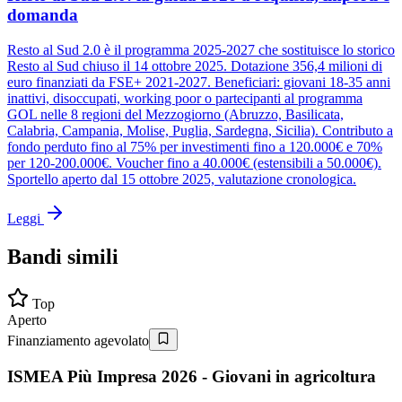
domanda
Resto al Sud 2.0 è il programma 2025-2027 che sostituisce lo storico
Resto al Sud chiuso il 14 ottobre 2025. Dotazione 356,4 milioni di
euro finanziati da FSE+ 2021-2027. Beneficiari: giovani 18-35 anni
inattivi, disoccupati, working poor o partecipanti al programma
GOL nelle 8 regioni del Mezzogiorno (Abruzzo, Basilicata,
Calabria, Campania, Molise, Puglia, Sardegna, Sicilia). Contributo a
fondo perduto fino al 75% per investimenti fino a 120.000€ e 70%
per 120-200.000€. Voucher fino a 40.000€ (estensibili a 50.000€).
Sportello aperto dal 15 ottobre 2025, valutazione cronologica.
Leggi
Bandi simili
Top
Aperto
Finanziamento agevolato
ISMEA Più Impresa 2026 - Giovani in agricoltura