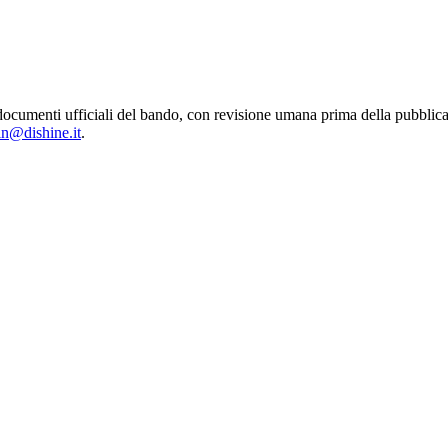
 dai documenti ufficiali del bando, con revisione umana prima della pu
in@dishine.it
.