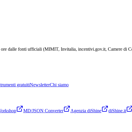
ore dalle fonti ufficiali (MIMIT, Invitalia, incentivi.gov.it, Camere di
trumenti gratuiti
Newsletter
Chi siamo
Workshop
MD/JSON Converter
Agenzia diShine
diShine.it