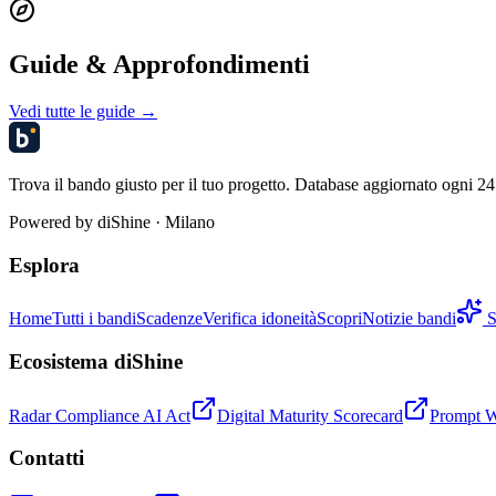
Guide & Approfondimenti
Vedi tutte le guide →
Trova il bando giusto per il tuo progetto. Database aggiornato ogni 24 
Powered by
diShine
· Milano
Esplora
Home
Tutti i bandi
Scadenze
Verifica idoneità
Scopri
Notizie bandi
S
Ecosistema diShine
Radar Compliance AI Act
Digital Maturity Scorecard
Prompt 
Contatti