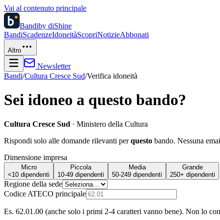
Vai al contenuto principale
Bandi
by diShine
Bandi
Scadenze
Idoneità
Scopri
Notizie
Abbonati
Altro
Newsletter
Bandi
/
Cultura Cresce Sud
/
Verifica idoneità
Sei idoneo a questo bando?
Cultura Cresce Sud
·
Ministero della Cultura
Rispondi solo alle domande rilevanti per
questo
bando. Nessuna email 
Dimensione impresa
Micro
Piccola
Media
Grande
<10 dipendenti
10-49 dipendenti
50-249 dipendenti
250+ dipendenti
Regione della sede
Codice ATECO principale
Es. 62.01.00 (anche solo i primi 2-4 caratteri vanno bene). Non lo co