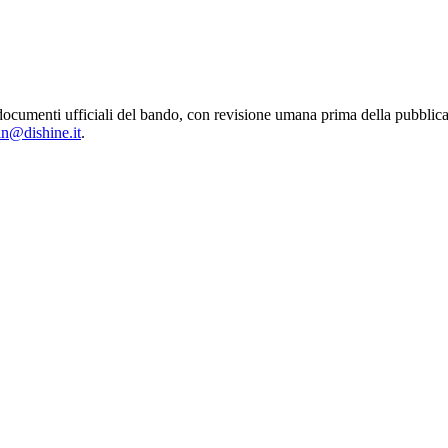
 dai documenti ufficiali del bando, con revisione umana prima della pu
in@dishine.it
.