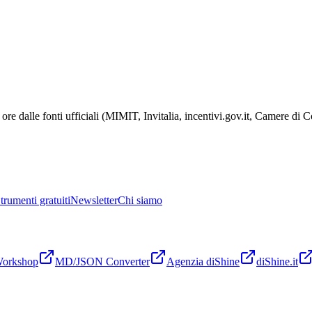
ore dalle fonti ufficiali (MIMIT, Invitalia, incentivi.gov.it, Camere di
trumenti gratuiti
Newsletter
Chi siamo
Workshop
MD/JSON Converter
Agenzia diShine
diShine.it