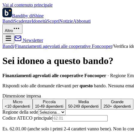
Vai al contenuto principale
Bandi
by diShine
Bandi
Scadenze
Idoneità
Scopri
Notizie
Abbonati
Altro
Newsletter
Bandi
/
Finanziamenti agevolati alle cooperative Foncooper
/
Verifica id
Sei idoneo a questo bando?
Finanziamenti agevolati alle cooperative Foncooper
·
Regione Em
Rispondi solo alle domande rilevanti per
questo
bando. Nessuna email 
Dimensione impresa
Micro
Piccola
Media
Grande
<10 dipendenti
10-49 dipendenti
50-249 dipendenti
250+ dipendenti
Regione della sede
Codice ATECO principale
Es. 62.01.00 (anche solo i primi 2-4 caratteri vanno bene). Non lo co