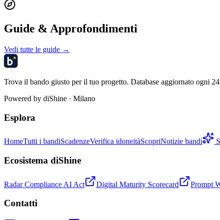
Guide & Approfondimenti
Vedi tutte le guide →
Trova il bando giusto per il tuo progetto. Database aggiornato ogni 24 
Powered by
diShine
· Milano
Esplora
Home
Tutti i bandi
Scadenze
Verifica idoneità
Scopri
Notizie bandi
S
Ecosistema diShine
Radar Compliance AI Act
Digital Maturity Scorecard
Prompt 
Contatti