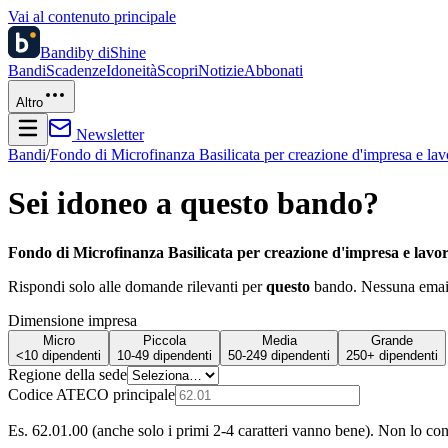
Vai al contenuto principale
Bandi
by diShine
Bandi
Scadenze
Idoneità
Scopri
Notizie
Abbonati
Altro
Newsletter
Bandi
/
Fondo di Microfinanza Basilicata per creazione d'impresa e l
Sei idoneo a questo bando?
Fondo di Microfinanza Basilicata per creazione d'impresa e lav
Rispondi solo alle domande rilevanti per
questo
bando. Nessuna email 
Dimensione impresa
Micro
Piccola
Media
Grande
<10 dipendenti
10-49 dipendenti
50-249 dipendenti
250+ dipendenti
Regione della sede
Codice ATECO principale
Es. 62.01.00 (anche solo i primi 2-4 caratteri vanno bene). Non lo co