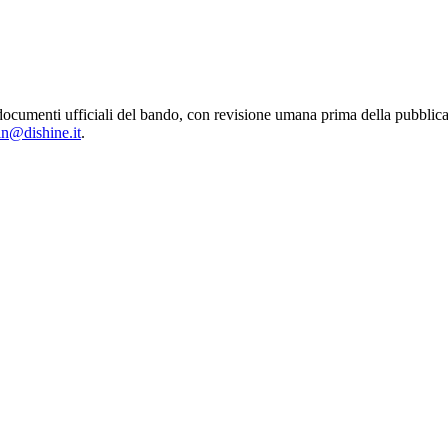
 dai documenti ufficiali del bando, con revisione umana prima della pu
in@dishine.it
.