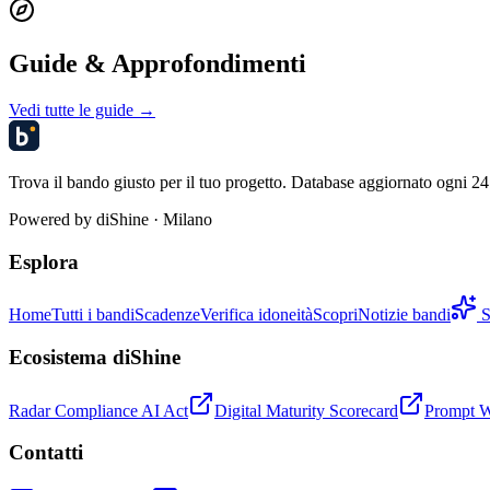
Guide & Approfondimenti
Vedi tutte le guide →
Trova il bando giusto per il tuo progetto. Database aggiornato ogni 24 
Powered by
diShine
· Milano
Esplora
Home
Tutti i bandi
Scadenze
Verifica idoneità
Scopri
Notizie bandi
S
Ecosistema diShine
Radar Compliance AI Act
Digital Maturity Scorecard
Prompt 
Contatti