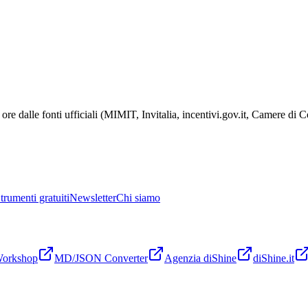
ore dalle fonti ufficiali (MIMIT, Invitalia, incentivi.gov.it, Camere di
trumenti gratuiti
Newsletter
Chi siamo
Workshop
MD/JSON Converter
Agenzia diShine
diShine.it