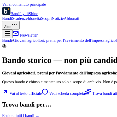
Vai al contenuto principale
Bandi
by diShine
Bandi
Scadenze
Idoneità
Scopri
Notizie
Abbonati
Altro
Newsletter
Bandi
/
Giovani agricoltori, premi per l'avviamento dell'impresa agrico
📚
Bando storico — non più candid
Giovani agricoltori, premi per l'avviamento dell'impresa agricola
Questo bando è chiuso e mantenuto solo a scopo di archivio. Non è po
Vai al testo ufficiale
Vedi scheda completa
Trova bandi atti
Trova bandi per…
Esplora tutti i bandi →