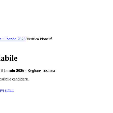
la: il bando 2026
/
Verifica idoneità
abile
: il bando 2026
· Regione Toscana
ssibile candidarsi.
vi simili