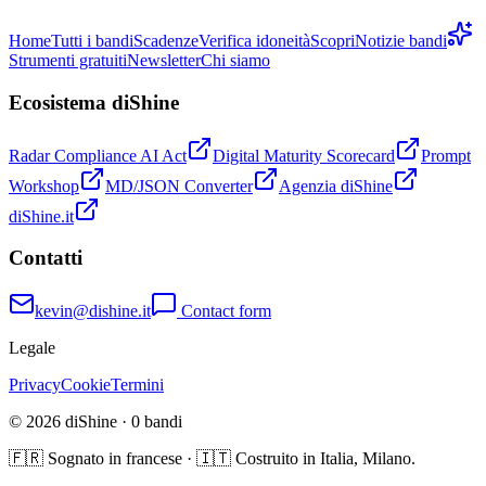
Home
Tutti i bandi
Scadenze
Verifica idoneità
Scopri
Notizie bandi
Strumenti gratuiti
Newsletter
Chi siamo
Ecosistema diShine
Radar Compliance AI Act
Digital Maturity Scorecard
Prompt
Workshop
MD/JSON Converter
Agenzia diShine
diShine.it
Contatti
kevin@dishine.it
Contact form
Legale
Privacy
Cookie
Termini
© 2026 diShine ·
0
bandi
🇫🇷 Sognato in francese · 🇮🇹 Costruito in Italia, Milano.