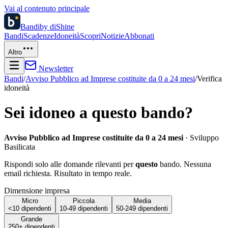
Vai al contenuto principale
Bandi
by diShine
Bandi
Scadenze
Idoneità
Scopri
Notizie
Abbonati
Altro
Newsletter
Bandi
/
Avviso Pubblico ad Imprese costituite da 0 a 24 mesi
/
Verifica
idoneità
Sei idoneo a questo bando?
Avviso Pubblico ad Imprese costituite da 0 a 24 mesi
·
Sviluppo
Basilicata
Rispondi solo alle domande rilevanti per
questo
bando. Nessuna
email richiesta. Risultato in tempo reale.
Dimensione impresa
Micro
Piccola
Media
<10 dipendenti
10-49 dipendenti
50-249 dipendenti
Grande
250+ dipendenti