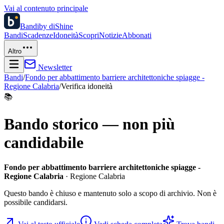
Vai al contenuto principale
Bandi
by diShine
Bandi
Scadenze
Idoneità
Scopri
Notizie
Abbonati
Altro
Newsletter
Bandi
/
Fondo per abbattimento barriere architettoniche spiagge -
Regione Calabria
/
Verifica idoneità
📚
Bando storico — non più
candidabile
Fondo per abbattimento barriere architettoniche spiagge -
Regione Calabria
· Regione Calabria
Questo bando è chiuso e mantenuto solo a scopo di archivio. Non è
possibile candidarsi.