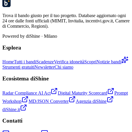
Trova il bando giusto per il tuo progetto. Database aggiornato ogni
24 ore dalle fonti ufficiali (MIMIT, Invitalia, incentivi.gov.it, Camere
di Commercio, Regioni).
Powered by
diShine
· Milano
Esplora
Home
Tutti i bandi
Scadenze
Verifica idoneità
Scopri
Notizie bandi
Strumenti gratuiti
Newsletter
Chi siamo
Ecosistema diShine
Radar Compliance AI Act
Digital Maturity Scorecard
Prompt
Workshop
MD/JSON Converter
Agenzia diShine
diShine.it
Contatti