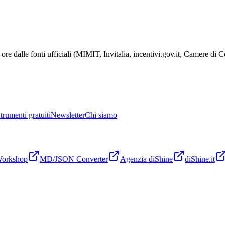
ore dalle fonti ufficiali (MIMIT, Invitalia, incentivi.gov.it, Camere di
trumenti gratuiti
Newsletter
Chi siamo
Workshop
MD/JSON Converter
Agenzia diShine
diShine.it