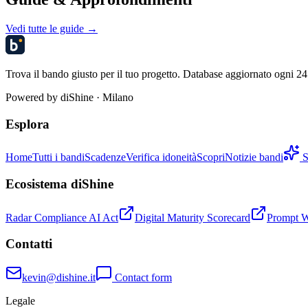
Vedi tutte le guide →
Trova il bando giusto per il tuo progetto. Database aggiornato ogni 24 
Powered by
diShine
· Milano
Esplora
Home
Tutti i bandi
Scadenze
Verifica idoneità
Scopri
Notizie bandi
S
Ecosistema diShine
Radar Compliance AI Act
Digital Maturity Scorecard
Prompt 
Contatti
kevin@dishine.it
Contact form
Legale