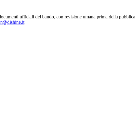
 dai documenti ufficiali del bando, con revisione umana prima della pu
in@dishine.it
.