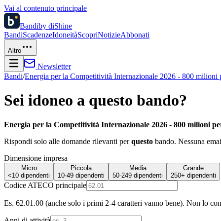
Vai al contenuto principale
Bandi
by diShine
Bandi
Scadenze
Idoneità
Scopri
Notizie
Abbonati
Altro
Newsletter
Bandi
/
Energia per la Competitività Internazionale 2026 - 800 milioni 
Sei idoneo a questo bando?
Energia per la Competitività Internazionale 2026 - 800 milioni pe
Rispondi solo alle domande rilevanti per
questo
bando. Nessuna email 
Dimensione impresa
Micro
Piccola
Media
Grande
<10 dipendenti
10-49 dipendenti
50-249 dipendenti
250+ dipendenti
Codice ATECO principale
Es. 62.01.00 (anche solo i primi 2-4 caratteri vanno bene). Non lo co
Anni di attività