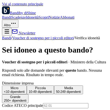
Vai al contenuto principale
Bandi
by diShine
Bandi
Scadenze
Idoneità
Scopri
Notizie
Abbonati
Altro
Newsletter
Bandi
/
Voucher di sostegno per i piccoli editori
/
Verifica idoneità
Sei idoneo a questo bando?
Voucher di sostegno per i piccoli editori
·
Ministero della Cultura
Rispondi solo alle domande rilevanti per
questo
bando. Nessuna
email richiesta. Risultato in tempo reale.
Dimensione impresa
Micro
Piccola
Media
<10 dipendenti
10-49 dipendenti
50-249 dipendenti
Grande
250+ dipendenti
Codice ATECO principale