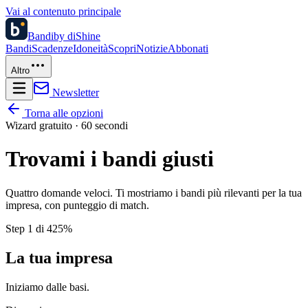
Vai al contenuto principale
Bandi
by diShine
Bandi
Scadenze
Idoneità
Scopri
Notizie
Abbonati
Altro
Newsletter
Torna alle opzioni
Wizard gratuito · 60 secondi
Trovami i bandi giusti
Quattro domande veloci. Ti mostriamo i bandi più rilevanti per la tua
impresa, con punteggio di match.
Step
1
di 4
25
%
La tua impresa
Iniziamo dalle basi.