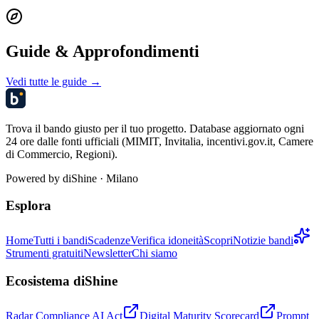
Guide & Approfondimenti
Vedi tutte le guide →
Trova il bando giusto per il tuo progetto. Database aggiornato ogni
24 ore dalle fonti ufficiali (MIMIT, Invitalia, incentivi.gov.it, Camere
di Commercio, Regioni).
Powered by
diShine
· Milano
Esplora
Home
Tutti i bandi
Scadenze
Verifica idoneità
Scopri
Notizie bandi
Strumenti gratuiti
Newsletter
Chi siamo
Ecosistema diShine
Radar Compliance AI Act
Digital Maturity Scorecard
Prompt