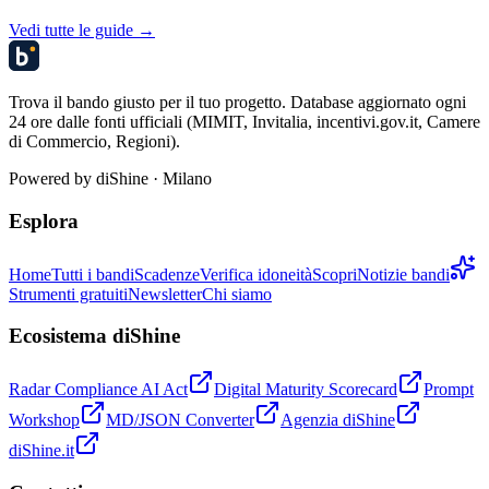
Vedi tutte le guide →
Trova il bando giusto per il tuo progetto. Database aggiornato ogni
24 ore dalle fonti ufficiali (MIMIT, Invitalia, incentivi.gov.it, Camere
di Commercio, Regioni).
Powered by
diShine
· Milano
Esplora
Home
Tutti i bandi
Scadenze
Verifica idoneità
Scopri
Notizie bandi
Strumenti gratuiti
Newsletter
Chi siamo
Ecosistema diShine
Radar Compliance AI Act
Digital Maturity Scorecard
Prompt
Workshop
MD/JSON Converter
Agenzia diShine
diShine.it