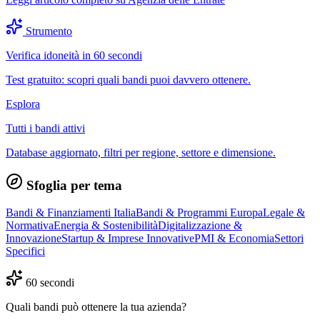
Strumento
Verifica idoneità in 60 secondi
Test gratuito: scopri quali bandi puoi davvero ottenere.
Esplora
Tutti i bandi attivi
Database aggiornato, filtri per regione, settore e dimensione.
Sfoglia per tema
Bandi & Finanziamenti Italia
Bandi & Programmi Europa
Legale &
Normativa
Energia & Sostenibilità
Digitalizzazione &
Innovazione
Startup & Imprese Innovative
PMI & Economia
Settori
Specifici
60 secondi
Quali bandi può ottenere la tua azienda?