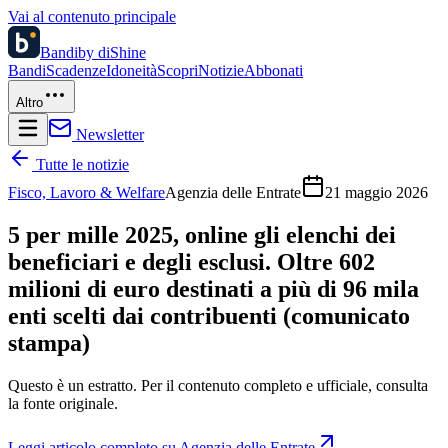
Vai al contenuto principale
Bandi
by diShine
Bandi
Scadenze
Idoneità
Scopri
Notizie
Abbonati
Altro
Newsletter
Tutte le notizie
Fisco, Lavoro & Welfare
Agenzia delle Entrate
21 maggio 2026
5 per mille 2025, online gli elenchi dei
beneficiari e degli esclusi. Oltre 602
milioni di euro destinati a più di 96 mila
enti scelti dai contribuenti (comunicato
stampa)
Questo è un estratto. Per il contenuto completo e ufficiale, consulta
la fonte originale.
Leggi articolo completo su
Agenzia delle Entrate