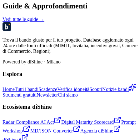
Guide & Approfondimenti
Vedi tutte le guide →
Trova il bando giusto per il tuo progetto. Database aggiornato ogni
24 ore dalle fonti ufficiali (MIMIT, Invitalia, incentivi.gov.it, Camere
di Commercio, Regioni).
Powered by
diShine
· Milano
Esplora
Home
Tutti i bandi
Scadenze
Verifica idoneità
Scopri
Notizie bandi
Strumenti gratuiti
Newsletter
Chi siamo
Ecosistema diShine
Radar Compliance AI Act
Digital Maturity Scorecard
Prompt
Workshop
MD/JSON Converter
Agenzia diShine
diShine.it