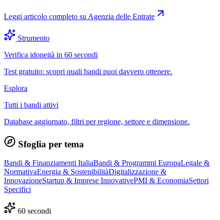
Leggi articolo completo su
Agenzia delle Entrate
Strumento
Verifica idoneità in 60 secondi
Test gratuito: scopri quali bandi puoi davvero ottenere.
Esplora
Tutti i bandi attivi
Database aggiornato, filtri per regione, settore e dimensione.
Sfoglia per tema
Bandi & Finanziamenti Italia
Bandi & Programmi Europa
Legale &
Normativa
Energia & Sostenibilità
Digitalizzazione &
Innovazione
Startup & Imprese Innovative
PMI & Economia
Settori
Specifici
60 secondi