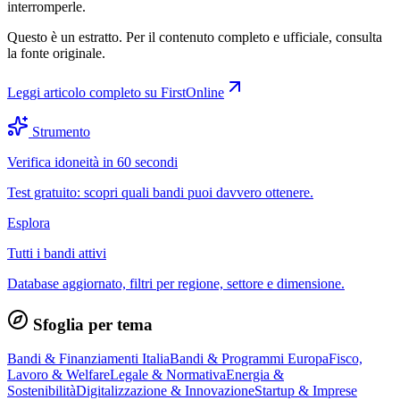
interromperle.
Questo è un estratto. Per il contenuto completo e ufficiale, consulta
la fonte originale.
Leggi articolo completo su
FirstOnline
Strumento
Verifica idoneità in 60 secondi
Test gratuito: scopri quali bandi puoi davvero ottenere.
Esplora
Tutti i bandi attivi
Database aggiornato, filtri per regione, settore e dimensione.
Sfoglia per tema
Bandi & Finanziamenti Italia
Bandi & Programmi Europa
Fisco,
Lavoro & Welfare
Legale & Normativa
Energia &
Sostenibilità
Digitalizzazione & Innovazione
Startup & Imprese