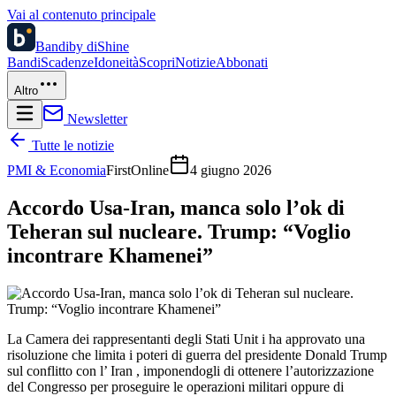
Vai al contenuto principale
Bandi
by diShine
Bandi
Scadenze
Idoneità
Scopri
Notizie
Abbonati
Altro
Newsletter
Tutte le notizie
PMI & Economia
FirstOnline
4 giugno 2026
Accordo Usa-Iran, manca solo l’ok di
Teheran sul nucleare. Trump: “Voglio
incontrare Khamenei”
La Camera dei rappresentanti degli Stati Unit i ha approvato una
risoluzione che limita i poteri di guerra del presidente Donald Trump
sul conflitto con l’ Iran , imponendogli di ottenere l’autorizzazione
del Congresso per proseguire le operazioni militari oppure di