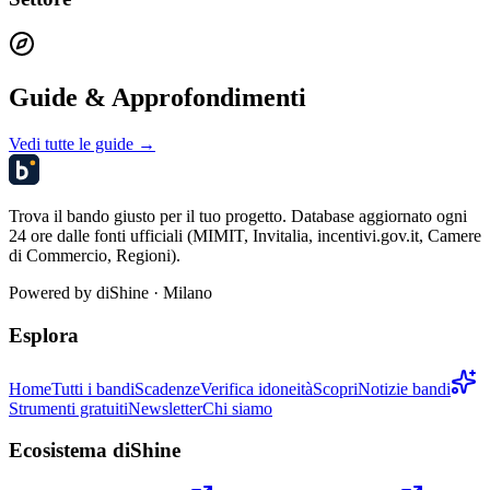
Guide & Approfondimenti
Vedi tutte le guide →
Trova il bando giusto per il tuo progetto. Database aggiornato ogni
24 ore dalle fonti ufficiali (MIMIT, Invitalia, incentivi.gov.it, Camere
di Commercio, Regioni).
Powered by
diShine
· Milano
Esplora
Home
Tutti i bandi
Scadenze
Verifica idoneità
Scopri
Notizie bandi
Strumenti gratuiti
Newsletter
Chi siamo
Ecosistema diShine