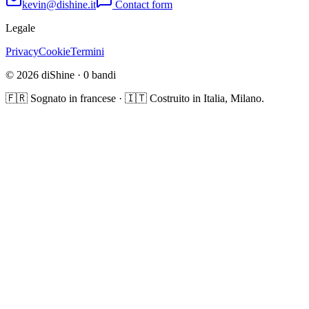
kevin@dishine.it
Contact form
Legale
Privacy
Cookie
Termini
© 2026 diShine ·
0
bandi
🇫🇷 Sognato in francese · 🇮🇹 Costruito in Italia, Milano.