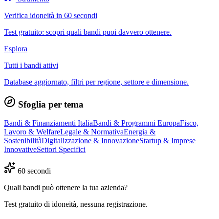
Verifica idoneità in 60 secondi
Test gratuito: scopri quali bandi puoi davvero ottenere.
Esplora
Tutti i bandi attivi
Database aggiornato, filtri per regione, settore e dimensione.
Sfoglia per tema
Bandi & Finanziamenti Italia
Bandi & Programmi Europa
Fisco,
Lavoro & Welfare
Legale & Normativa
Energia &
Sostenibilità
Digitalizzazione & Innovazione
Startup & Imprese
Innovative
Settori Specifici
60 secondi
Quali bandi può ottenere la tua azienda?
Test gratuito di idoneità, nessuna registrazione.