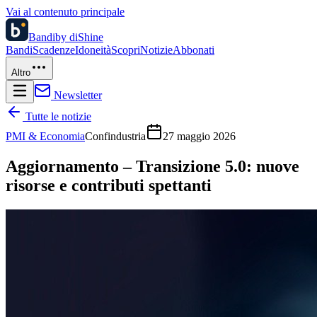
Vai al contenuto principale
Bandi
by diShine
Bandi
Scadenze
Idoneità
Scopri
Notizie
Abbonati
Altro
Newsletter
Tutte le notizie
PMI & Economia
Confindustria
27 maggio 2026
Aggiornamento – Transizione 5.0: nuove
risorse e contributi spettanti