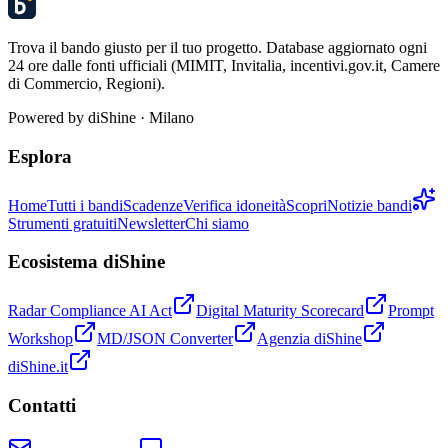
Trova il bando giusto per il tuo progetto. Database aggiornato ogni
24 ore dalle fonti ufficiali (MIMIT, Invitalia, incentivi.gov.it, Camere
di Commercio, Regioni).
Powered by
diShine
· Milano
Esplora
Home
Tutti i bandi
Scadenze
Verifica idoneità
Scopri
Notizie bandi
Strumenti gratuiti
Newsletter
Chi siamo
Ecosistema diShine
Radar Compliance AI Act
Digital Maturity Scorecard
Prompt
Workshop
MD/JSON Converter
Agenzia diShine
diShine.it
Contatti