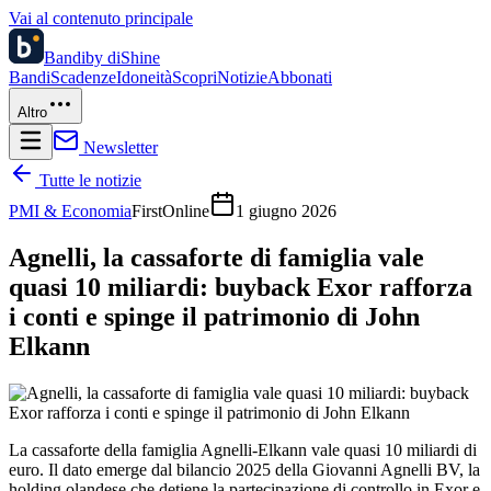
Vai al contenuto principale
Bandi
by diShine
Bandi
Scadenze
Idoneità
Scopri
Notizie
Abbonati
Altro
Newsletter
Tutte le notizie
PMI & Economia
FirstOnline
1 giugno 2026
Agnelli, la cassaforte di famiglia vale
quasi 10 miliardi: buyback Exor rafforza
i conti e spinge il patrimonio di John
Elkann
La cassaforte della famiglia Agnelli-Elkann vale quasi 10 miliardi di
euro. Il dato emerge dal bilancio 2025 della Giovanni Agnelli BV, la
holding olandese che detiene la partecipazione di controllo in Exor e