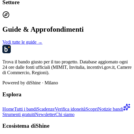
Settore
Guide & Approfondimenti
Vedi tutte le guide →
Trova il bando giusto per il tuo progetto. Database aggiornato ogni
24 ore dalle fonti ufficiali (MIMIT, Invitalia, incentivi.gov.it, Camere
di Commercio, Regioni).
Powered by
diShine
· Milano
Esplora
Home
Tutti i bandi
Scadenze
Verifica idoneità
Scopri
Notizie bandi
Strumenti gratuiti
Newsletter
Chi siamo
Ecosistema diShine