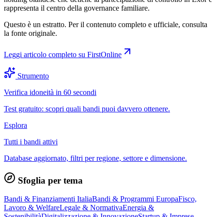
rappresenta il centro della governance familiare.
Questo è un estratto. Per il contenuto completo e ufficiale, consulta
la fonte originale.
Leggi articolo completo su
FirstOnline
Strumento
Verifica idoneità in 60 secondi
Test gratuito: scopri quali bandi puoi davvero ottenere.
Esplora
Tutti i bandi attivi
Database aggiornato, filtri per regione, settore e dimensione.
Sfoglia per tema
Bandi & Finanziamenti Italia
Bandi & Programmi Europa
Fisco,
Lavoro & Welfare
Legale & Normativa
Energia &
Sostenibilità
Digitalizzazione & Innovazione
Startup & Imprese