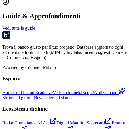
Guide & Approfondimenti
Vedi tutte le guide →
Trova il bando giusto per il tuo progetto. Database aggiornato ogni
24 ore dalle fonti ufficiali (MIMIT, Invitalia, incentivi.gov.it, Camere
di Commercio, Regioni).
Powered by
diShine
· Milano
Esplora
Home
Tutti i bandi
Scadenze
Verifica idoneità
Scopri
Notizie bandi
Strumenti gratuiti
Newsletter
Chi siamo
Ecosistema diShine
Radar Compliance AI Act
Digital Maturity Scorecard
Prompt