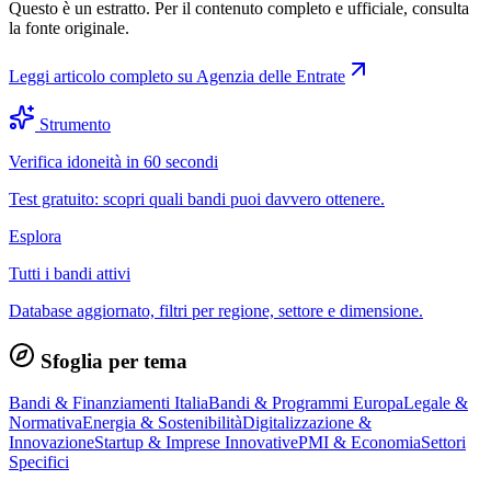
Questo è un estratto. Per il contenuto completo e ufficiale, consulta
la fonte originale.
Leggi articolo completo su
Agenzia delle Entrate
Strumento
Verifica idoneità in 60 secondi
Test gratuito: scopri quali bandi puoi davvero ottenere.
Esplora
Tutti i bandi attivi
Database aggiornato, filtri per regione, settore e dimensione.
Sfoglia per tema
Bandi & Finanziamenti Italia
Bandi & Programmi Europa
Legale &
Normativa
Energia & Sostenibilità
Digitalizzazione &
Innovazione
Startup & Imprese Innovative
PMI & Economia
Settori
Specifici