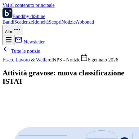
Vai al contenuto principale
Bandi
by diShine
Bandi
Scadenze
Idoneità
Scopri
Notizie
Abbonati
Altro
Newsletter
Tutte le notizie
Fisco, Lavoro & Welfare
INPS - Notizie
6 gennaio 2026
Attività gravose: nuova classificazione
ISTAT