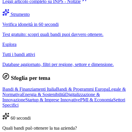
Leggi articolo completo su
INPS - Notizie
Strumento
Verifica idoneità in 60 secondi
Test gratuito: scopri quali bandi puoi davvero ottenere.
Esplora
Tutti i bandi attivi
Database aggiornato, filtri per regione, settore e dimensione.
Sfoglia per tema
Bandi & Finanziamenti Italia
Bandi & Programmi Europa
Legale &
Normativa
Energia & Sostenibilità
Digitalizzazione &
Innovazione
Startup & Imprese Innovative
PMI & Economia
Settori
Specifici
60 secondi
Quali bandi può ottenere la tua azienda?