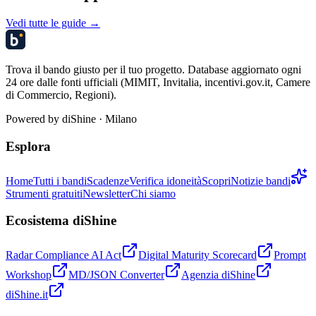
Vedi tutte le guide →
Trova il bando giusto per il tuo progetto. Database aggiornato ogni
24 ore dalle fonti ufficiali (MIMIT, Invitalia, incentivi.gov.it, Camere
di Commercio, Regioni).
Powered by
diShine
· Milano
Esplora
Home
Tutti i bandi
Scadenze
Verifica idoneità
Scopri
Notizie bandi
Strumenti gratuiti
Newsletter
Chi siamo
Ecosistema diShine
Radar Compliance AI Act
Digital Maturity Scorecard
Prompt
Workshop
MD/JSON Converter
Agenzia diShine
diShine.it