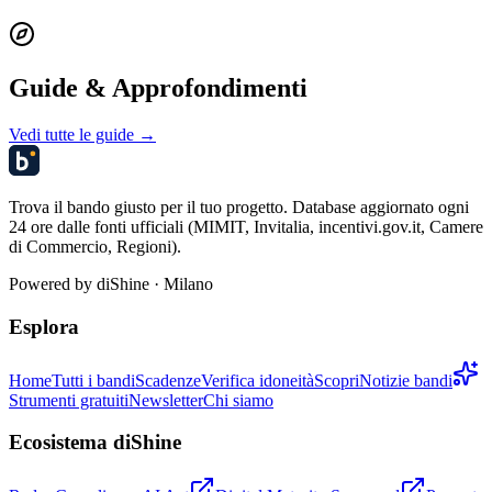
Guide & Approfondimenti
Vedi tutte le guide →
Trova il bando giusto per il tuo progetto. Database aggiornato ogni
24 ore dalle fonti ufficiali (MIMIT, Invitalia, incentivi.gov.it, Camere
di Commercio, Regioni).
Powered by
diShine
· Milano
Esplora
Home
Tutti i bandi
Scadenze
Verifica idoneità
Scopri
Notizie bandi
Strumenti gratuiti
Newsletter
Chi siamo
Ecosistema diShine