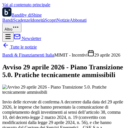
Vai al contenuto principale
Bandi
by diShine
Bandi
Scadenze
Idoneità
Scopri
Notizie
Abbonati
Altro
Newsletter
Tutte le notizie
Bandi & Finanziamenti Italia
MIMIT - Incentivi
29 aprile 2026
Avviso 29 aprile 2026 - Piano Transizione
5.0. Pratiche tecnicamente ammissibili
Invio delle ricevute di conferma A decorrere dalla data del 29 aprile
2026, le imprese che hanno presentato la comunicazione di
completamento degli investimenti ai sensi dell’articolo 38, comma
10, del decreto-legge 2 marzo 2024, n. 19 (convertito con
modificazioni dalla legge 29 aprile 2024, n. 56), e che hanno
ricevuto dal Gestore dei Servizi Energetici – GSE S.p.a.