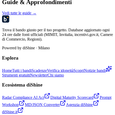
Guide & Approfondimenti
Vedi tutte le guide →
Trova il bando giusto per il tuo progetto. Database aggiornato ogni
24 ore dalle fonti ufficiali (MIMIT, Invitalia, incentivi.gov.it, Camere
di Commercio, Regioni).
Powered by
diShine
· Milano
Esplora
Home
Tutti i bandi
Scadenze
Verifica idoneità
Scopri
Notizie bandi
Strumenti gratuiti
Newsletter
Chi siamo
Ecosistema diShine
Radar Compliance AI Act
Digital Maturity Scorecard
Prompt
Workshop
MD/JSON Converter
Agenzia diShine
diShine.it