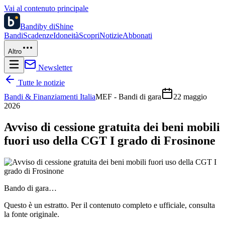
Vai al contenuto principale
Bandi
by diShine
Bandi
Scadenze
Idoneità
Scopri
Notizie
Abbonati
Altro
Newsletter
Tutte le notizie
Bandi & Finanziamenti Italia
MEF - Bandi di gara
22 maggio
2026
Avviso di cessione gratuita dei beni mobili
fuori uso della CGT I grado di Frosinone
Bando di gara…
Questo è un estratto. Per il contenuto completo e ufficiale, consulta
la fonte originale.