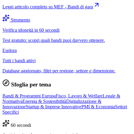
Leggi articolo completo su
MEF - Bandi di gara
Strumento
Verifica idoneità in 60 secondi
Test gratuito: scopri quali bandi puoi davvero ottenere.
Esplora
Tutti i bandi attivi
Database aggiornato, filtri per regione, settore e dimensione.
Sfoglia per tema
Bandi & Programmi Europa
Fisco, Lavoro & Welfare
Legale &
Normativa
Energia & Sostenibilità
Digitalizzazione &
Innovazione
Startup & Imprese Innovative
PMI & Economia
Settori
Specifici
60 secondi