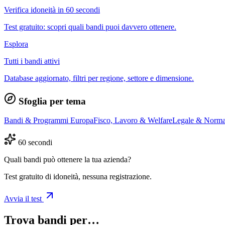
Verifica idoneità in 60 secondi
Test gratuito: scopri quali bandi puoi davvero ottenere.
Esplora
Tutti i bandi attivi
Database aggiornato, filtri per regione, settore e dimensione.
Sfoglia per tema
Bandi & Programmi Europa
Fisco, Lavoro & Welfare
Legale & Norma
60 secondi
Quali bandi può ottenere la tua azienda?
Test gratuito di idoneità, nessuna registrazione.
Avvia il test
Trova bandi per…