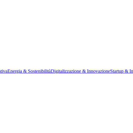
tiva
Energia & Sostenibilità
Digitalizzazione & Innovazione
Startup & I