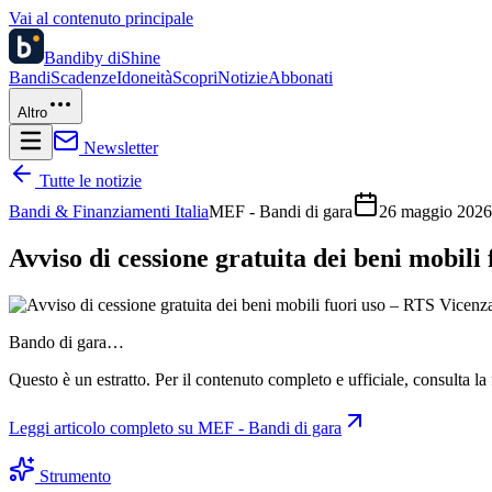
Vai al contenuto principale
Bandi
by diShine
Bandi
Scadenze
Idoneità
Scopri
Notizie
Abbonati
Altro
Newsletter
Tutte le notizie
Bandi & Finanziamenti Italia
MEF - Bandi di gara
26 maggio 2026
Avviso di cessione gratuita dei beni mobili
Bando di gara…
Questo è un estratto. Per il contenuto completo e ufficiale, consulta la 
Leggi articolo completo su
MEF - Bandi di gara
Strumento