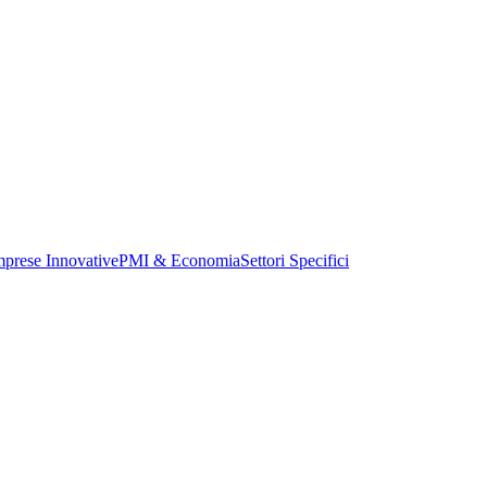
mprese Innovative
PMI & Economia
Settori Specifici