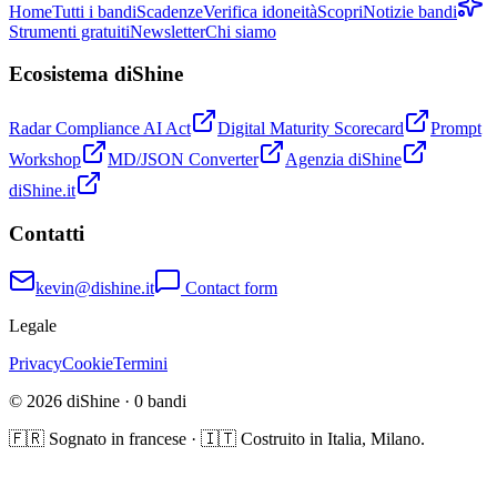
Home
Tutti i bandi
Scadenze
Verifica idoneità
Scopri
Notizie bandi
Strumenti gratuiti
Newsletter
Chi siamo
Ecosistema diShine
Radar Compliance AI Act
Digital Maturity Scorecard
Prompt
Workshop
MD/JSON Converter
Agenzia diShine
diShine.it
Contatti
kevin@dishine.it
Contact form
Legale
Privacy
Cookie
Termini
© 2026 diShine ·
0
bandi
🇫🇷 Sognato in francese · 🇮🇹 Costruito in Italia, Milano.