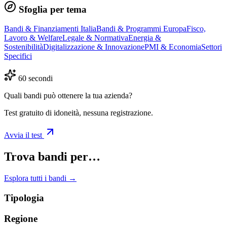
Sfoglia per tema
Bandi & Finanziamenti Italia
Bandi & Programmi Europa
Fisco,
Lavoro & Welfare
Legale & Normativa
Energia &
Sostenibilità
Digitalizzazione & Innovazione
PMI & Economia
Settori
Specifici
60 secondi
Quali bandi può ottenere la tua azienda?
Test gratuito di idoneità, nessuna registrazione.
Avvia il test
Trova bandi per…
Esplora tutti i bandi →
Tipologia
Regione