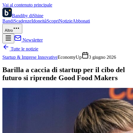
Vai al contenuto principale
Bandi
by diShine
Bandi
Scadenze
Idoneità
Scopri
Notizie
Abbonati
Altro
Newsletter
Tutte le notizie
Startup & Imprese Innovative
EconomyUp
3 giugno 2026
Barilla a caccia di startup per il cibo del
futuro si riprende Good Food Makers