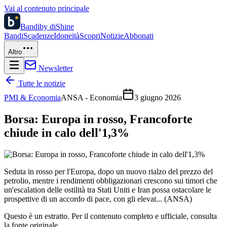
Vai al contenuto principale
Bandi
by diShine
Bandi
Scadenze
Idoneità
Scopri
Notizie
Abbonati
Altro
Newsletter
Tutte le notizie
PMI & Economia
ANSA - Economia
3 giugno 2026
Borsa: Europa in rosso, Francoforte
chiude in calo dell'1,3%
Seduta in rosso per l'Europa, dopo un nuovo rialzo del prezzo del
petrolio, mentre i rendimenti obbligazionari crescono sui timori che
un'escalation delle ostilità tra Stati Uniti e Iran possa ostacolare le
prospettive di un accordo di pace, con gli elevat... (ANSA)
Questo è un estratto. Per il contenuto completo e ufficiale, consulta
la fonte originale.