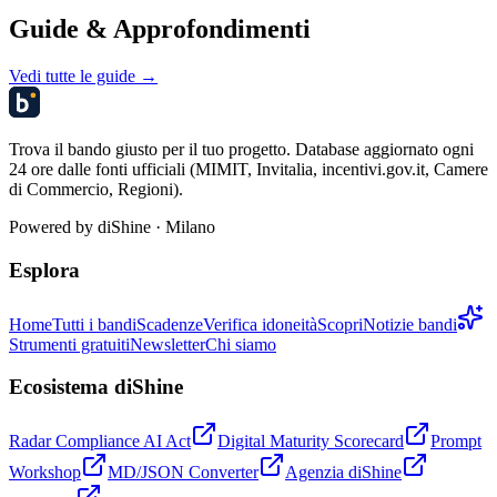
Guide & Approfondimenti
Vedi tutte le guide →
Trova il bando giusto per il tuo progetto. Database aggiornato ogni
24 ore dalle fonti ufficiali (MIMIT, Invitalia, incentivi.gov.it, Camere
di Commercio, Regioni).
Powered by
diShine
· Milano
Esplora
Home
Tutti i bandi
Scadenze
Verifica idoneità
Scopri
Notizie bandi
Strumenti gratuiti
Newsletter
Chi siamo
Ecosistema diShine
Radar Compliance AI Act
Digital Maturity Scorecard
Prompt
Workshop
MD/JSON Converter
Agenzia diShine