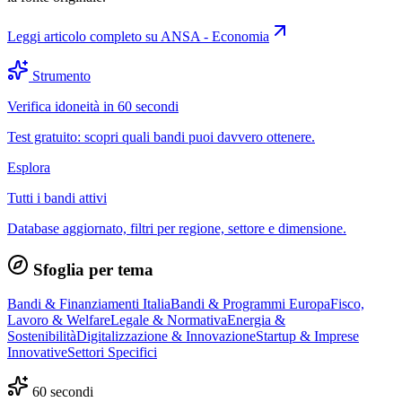
Leggi articolo completo su
ANSA - Economia
Strumento
Verifica idoneità in 60 secondi
Test gratuito: scopri quali bandi puoi davvero ottenere.
Esplora
Tutti i bandi attivi
Database aggiornato, filtri per regione, settore e dimensione.
Sfoglia per tema
Bandi & Finanziamenti Italia
Bandi & Programmi Europa
Fisco,
Lavoro & Welfare
Legale & Normativa
Energia &
Sostenibilità
Digitalizzazione & Innovazione
Startup & Imprese
Innovative
Settori Specifici
60 secondi