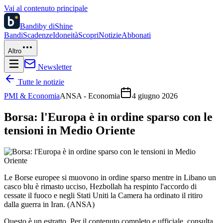
Vai al contenuto principale
Bandi
by diShine
Bandi
Scadenze
Idoneità
Scopri
Notizie
Abbonati
Altro
Newsletter
Tutte le notizie
PMI & Economia
ANSA - Economia
4 giugno 2026
Borsa: l'Europa è in ordine sparso con le
tensioni in Medio Oriente
Le Borse europee si muovono in ordine sparso mentre in Libano un
casco blu è rimasto ucciso, Hezbollah ha respinto l'accordo di
cessate il fuoco e negli Stati Uniti la Camera ha ordinato il ritiro
dalla guerra in Iran. (ANSA)
Questo è un estratto. Per il contenuto completo e ufficiale, consulta