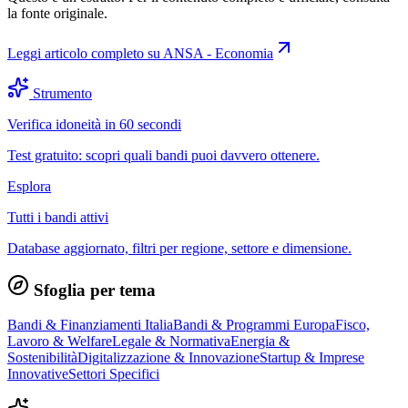
la fonte originale.
Leggi articolo completo su
ANSA - Economia
Strumento
Verifica idoneità in 60 secondi
Test gratuito: scopri quali bandi puoi davvero ottenere.
Esplora
Tutti i bandi attivi
Database aggiornato, filtri per regione, settore e dimensione.
Sfoglia per tema
Bandi & Finanziamenti Italia
Bandi & Programmi Europa
Fisco,
Lavoro & Welfare
Legale & Normativa
Energia &
Sostenibilità
Digitalizzazione & Innovazione
Startup & Imprese
Innovative
Settori Specifici