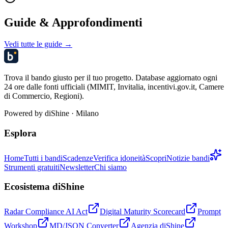
Guide & Approfondimenti
Vedi tutte le guide →
Trova il bando giusto per il tuo progetto. Database aggiornato ogni
24 ore dalle fonti ufficiali (MIMIT, Invitalia, incentivi.gov.it, Camere
di Commercio, Regioni).
Powered by
diShine
· Milano
Esplora
Home
Tutti i bandi
Scadenze
Verifica idoneità
Scopri
Notizie bandi
Strumenti gratuiti
Newsletter
Chi siamo
Ecosistema diShine
Radar Compliance AI Act
Digital Maturity Scorecard
Prompt
Workshop
MD/JSON Converter
Agenzia diShine