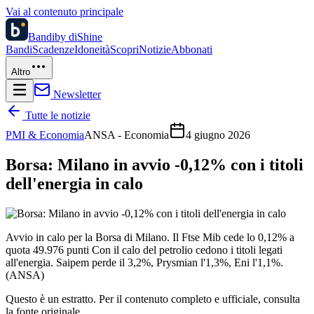
Vai al contenuto principale
Bandi
by diShine
Bandi
Scadenze
Idoneità
Scopri
Notizie
Abbonati
Altro
Newsletter
Tutte le notizie
PMI & Economia
ANSA - Economia
4 giugno 2026
Borsa: Milano in avvio -0,12% con i titoli
dell'energia in calo
Avvio in calo per la Borsa di Milano. Il Ftse Mib cede lo 0,12% a
quota 49.976 punti Con il calo del petrolio cedono i titoli legati
all'energia. Saipem perde il 3,2%, Prysmian l'1,3%, Eni l'1,1%.
(ANSA)
Questo è un estratto. Per il contenuto completo e ufficiale, consulta
la fonte originale.