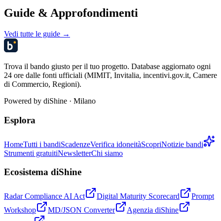
Guide & Approfondimenti
Vedi tutte le guide →
Trova il bando giusto per il tuo progetto. Database aggiornato ogni
24 ore dalle fonti ufficiali (MIMIT, Invitalia, incentivi.gov.it, Camere
di Commercio, Regioni).
Powered by
diShine
· Milano
Esplora
Home
Tutti i bandi
Scadenze
Verifica idoneità
Scopri
Notizie bandi
Strumenti gratuiti
Newsletter
Chi siamo
Ecosistema diShine
Radar Compliance AI Act
Digital Maturity Scorecard
Prompt
Workshop
MD/JSON Converter
Agenzia diShine