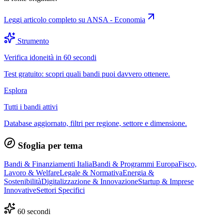
Leggi articolo completo su
ANSA - Economia
Strumento
Verifica idoneità in 60 secondi
Test gratuito: scopri quali bandi puoi davvero ottenere.
Esplora
Tutti i bandi attivi
Database aggiornato, filtri per regione, settore e dimensione.
Sfoglia per tema
Bandi & Finanziamenti Italia
Bandi & Programmi Europa
Fisco,
Lavoro & Welfare
Legale & Normativa
Energia &
Sostenibilità
Digitalizzazione & Innovazione
Startup & Imprese
Innovative
Settori Specifici
60 secondi