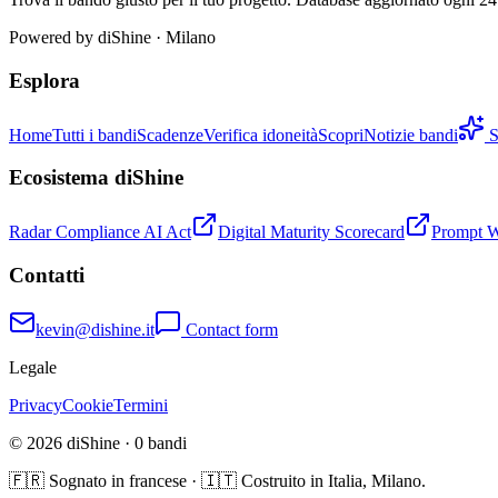
Powered by
diShine
· Milano
Esplora
Home
Tutti i bandi
Scadenze
Verifica idoneità
Scopri
Notizie bandi
S
Ecosistema diShine
Radar Compliance AI Act
Digital Maturity Scorecard
Prompt 
Contatti
kevin@dishine.it
Contact form
Legale
Privacy
Cookie
Termini
© 2026 diShine ·
0
bandi
🇫🇷 Sognato in francese · 🇮🇹 Costruito in Italia, Milano.