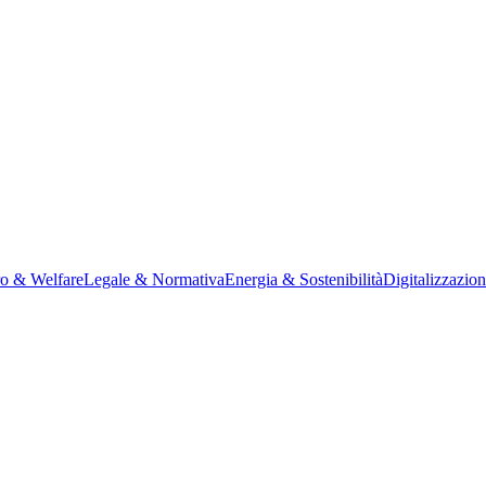
ro & Welfare
Legale & Normativa
Energia & Sostenibilità
Digitalizzazio