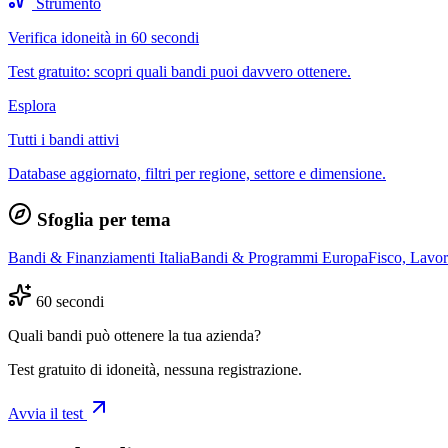
Strumento
Verifica idoneità in 60 secondi
Test gratuito: scopri quali bandi puoi davvero ottenere.
Esplora
Tutti i bandi attivi
Database aggiornato, filtri per regione, settore e dimensione.
Sfoglia per tema
Bandi & Finanziamenti Italia
Bandi & Programmi Europa
Fisco, Lavo
60 secondi
Quali bandi può ottenere la tua azienda?
Test gratuito di idoneità, nessuna registrazione.
Avvia il test