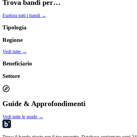
Trova bandi per…
Esplora tutti i bandi →
Tipologia
Regione
Vedi tutte →
Beneficiario
Settore
Guide & Approfondimenti
Vedi tutte le guide →
Trova il bando giusto per il tuo progetto. Database aggiornato ogni 24 