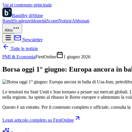
Vai al contenuto principale
Bandi
by diShine
Bandi
Scadenze
Idoneità
Scopri
Notizie
Abbonati
Altro
Newsletter
Tutte le notizie
PMI & Economia
FirstOnline
1 giugno 2026
Borsa oggi 1° giugno: Europa ancora in balì
Le tensioni tra Stati Uniti e Iran tornano a pesare sui mercati globali.
nella regione, ha spinto al ribasso le Borse europee e alimentato la vola
Questo è un estratto. Per il contenuto completo e ufficiale, consulta la 
Leggi articolo completo su
FirstOnline