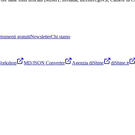
trumenti gratuiti
Newsletter
Chi siamo
Workshop
MD/JSON Converter
Agenzia diShine
diShine.it