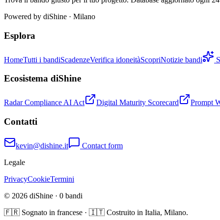
Powered by
diShine
· Milano
Esplora
Home
Tutti i bandi
Scadenze
Verifica idoneità
Scopri
Notizie bandi
S
Ecosistema diShine
Radar Compliance AI Act
Digital Maturity Scorecard
Prompt 
Contatti
kevin@dishine.it
Contact form
Legale
Privacy
Cookie
Termini
© 2026 diShine ·
0
bandi
🇫🇷 Sognato in francese · 🇮🇹 Costruito in Italia, Milano.