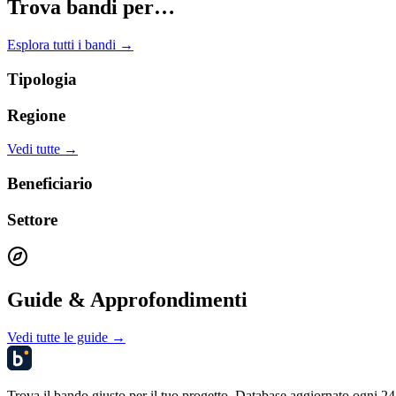
Trova bandi per…
Esplora tutti i bandi →
Tipologia
Regione
Vedi tutte →
Beneficiario
Settore
Guide & Approfondimenti
Vedi tutte le guide →
Trova il bando giusto per il tuo progetto. Database aggiornato ogni 24 