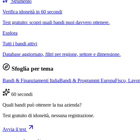
Strumento
Verifica idoneità in 60 secondi
Test gratuito: scopri quali bandi puoi davvero ottenere.
Esplora
Tutti i bandi attivi
Database aggiornato, filtri per regione, settore e dimensione.
Sfoglia per tema
Bandi & Finanziamenti Italia
Bandi & Programmi Europa
Fisco, Lavo
60 secondi
Quali bandi può ottenere la tua azienda?
Test gratuito di idoneità, nessuna registrazione.
Avvia il test