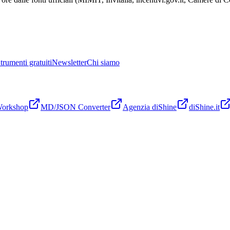
trumenti gratuiti
Newsletter
Chi siamo
Workshop
MD/JSON Converter
Agenzia diShine
diShine.it