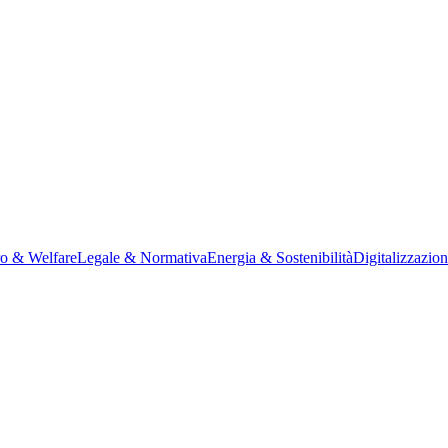
ro & Welfare
Legale & Normativa
Energia & Sostenibilità
Digitalizzazio