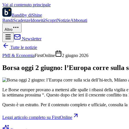
Vai al contenuto principale
Bandi
by diShine
Bandi
Scadenze
Idoneità
Scopri
Notizie
Abbonati
Altro
Newsletter
Tutte le notizie
PMI & Economia
FirstOnline
2 giugno 2026
Borsa oggi 2 giugno: l’Europa corre sulla s
Le Borse europee provano a mettersi alle spalle i ribassi della vigilia
la settimana prossima “. Questo dopo che ieri il crescente conflitto tra 
Questo è un estratto. Per il contenuto completo e ufficiale, consulta la 
Leggi articolo completo su
FirstOnline