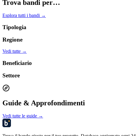
Trova bandi per…
Esplora tutti i bandi →
Tipologia
Regione
Vedi tutte →
Beneficiario
Settore
Guide & Approfondimenti
Vedi tutte le guide →
Trova il bando giusto per il tuo progetto. Database aggiornato ogni 24 