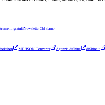
trumenti gratuiti
Newsletter
Chi siamo
Workshop
MD/JSON Converter
Agenzia diShine
diShine.it