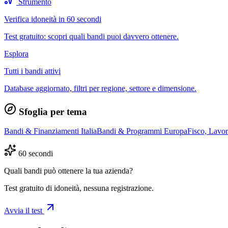
Strumento
Verifica idoneità in 60 secondi
Test gratuito: scopri quali bandi puoi davvero ottenere.
Esplora
Tutti i bandi attivi
Database aggiornato, filtri per regione, settore e dimensione.
Sfoglia per tema
Bandi & Finanziamenti Italia
Bandi & Programmi Europa
Fisco, Lavo
60 secondi
Quali bandi può ottenere la tua azienda?
Test gratuito di idoneità, nessuna registrazione.
Avvia il test