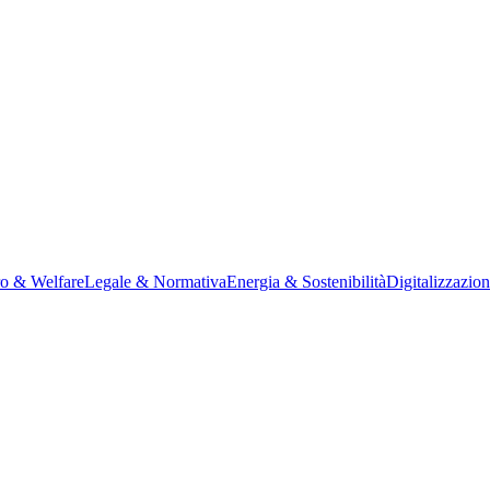
ro & Welfare
Legale & Normativa
Energia & Sostenibilità
Digitalizzazio