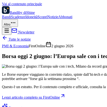
Vai al contenuto principale
Bandi
by diShine
Bandi
Scadenze
Idoneità
Scopri
Notizie
Abbonati
Altro
Newsletter
Tutte le notizie
PMI & Economia
FirstOnline
2 giugno 2026
Borsa oggi 2 giugno: l’Europa sale con i tec
Le Borse europee viaggiano in convinto rialzo, spinte dall’hi-tech e 
potrebbe arrivare “forse già la settimana prossima “.
Questo è un estratto. Per il contenuto completo e ufficiale, consulta la 
Leggi articolo completo su
FirstOnline