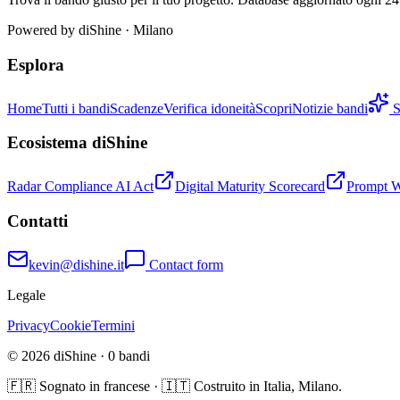
Powered by
diShine
· Milano
Esplora
Home
Tutti i bandi
Scadenze
Verifica idoneità
Scopri
Notizie bandi
S
Ecosistema diShine
Radar Compliance AI Act
Digital Maturity Scorecard
Prompt 
Contatti
kevin@dishine.it
Contact form
Legale
Privacy
Cookie
Termini
© 2026 diShine ·
0
bandi
🇫🇷 Sognato in francese · 🇮🇹 Costruito in Italia, Milano.