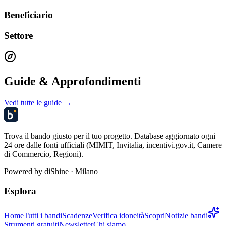
Beneficiario
Settore
Guide & Approfondimenti
Vedi tutte le guide →
Trova il bando giusto per il tuo progetto. Database aggiornato ogni
24 ore dalle fonti ufficiali (MIMIT, Invitalia, incentivi.gov.it, Camere
di Commercio, Regioni).
Powered by
diShine
· Milano
Esplora
Home
Tutti i bandi
Scadenze
Verifica idoneità
Scopri
Notizie bandi
Strumenti gratuiti
Newsletter
Chi siamo