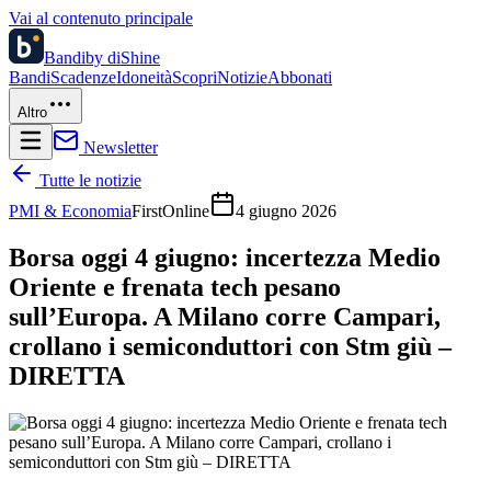
Vai al contenuto principale
Bandi
by diShine
Bandi
Scadenze
Idoneità
Scopri
Notizie
Abbonati
Altro
Newsletter
Tutte le notizie
PMI & Economia
FirstOnline
4 giugno 2026
Borsa oggi 4 giugno: incertezza Medio
Oriente e frenata tech pesano
sull’Europa. A Milano corre Campari,
crollano i semiconduttori con Stm giù –
DIRETTA