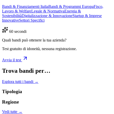
Bandi & Finanziamenti Italia
Bandi & Programmi Europa
Fisco,
Lavoro & Welfare
Legale & Normativa
Energia &
Sostenibilità
Digitalizzazione & Innovazione
Startup & Imprese
Innovative
Settori Specifici
60 secondi
Quali bandi può ottenere la tua azienda?
Test gratuito di idoneità, nessuna registrazione.
Avvia il test
Trova bandi per…
Esplora tutti i bandi →
Tipologia
Regione
Vedi tutte →