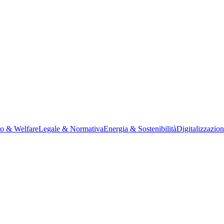
ro & Welfare
Legale & Normativa
Energia & Sostenibilità
Digitalizzazio