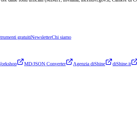
trumenti gratuiti
Newsletter
Chi siamo
Workshop
MD/JSON Converter
Agenzia diShine
diShine.it