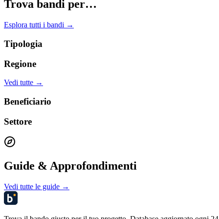
Trova bandi per…
Esplora tutti i bandi →
Tipologia
Regione
Vedi tutte →
Beneficiario
Settore
Guide & Approfondimenti
Vedi tutte le guide →
Trova il bando giusto per il tuo progetto. Database aggiornato ogni 24 