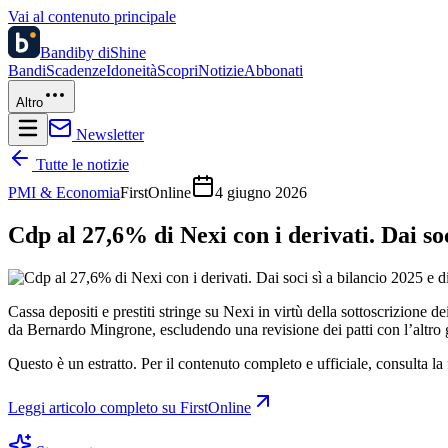
Vai al contenuto principale
Bandi
by diShine
Bandi
Scadenze
Idoneità
Scopri
Notizie
Abbonati
Altro
Newsletter
Tutte le notizie
PMI & Economia
FirstOnline
4 giugno 2026
Cdp al 27,6% di Nexi con i derivati. Dai soc
Cassa depositi e prestiti stringe su Nexi in virtù della sottoscrizione 
da Bernardo Mingrone, escludendo una revisione dei patti con l’altro 
Questo è un estratto. Per il contenuto completo e ufficiale, consulta la 
Leggi articolo completo su
FirstOnline