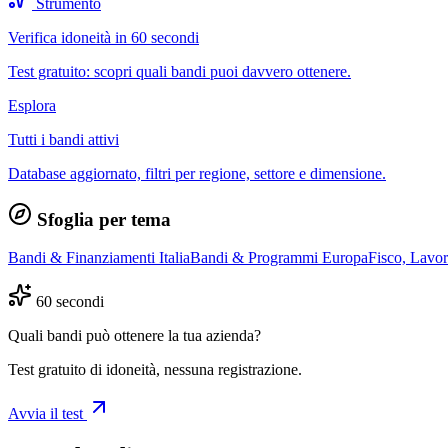
Strumento
Verifica idoneità in 60 secondi
Test gratuito: scopri quali bandi puoi davvero ottenere.
Esplora
Tutti i bandi attivi
Database aggiornato, filtri per regione, settore e dimensione.
Sfoglia per tema
Bandi & Finanziamenti Italia
Bandi & Programmi Europa
Fisco, Lavo
60 secondi
Quali bandi può ottenere la tua azienda?
Test gratuito di idoneità, nessuna registrazione.
Avvia il test