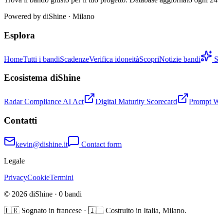
Powered by
diShine
· Milano
Esplora
Home
Tutti i bandi
Scadenze
Verifica idoneità
Scopri
Notizie bandi
S
Ecosistema diShine
Radar Compliance AI Act
Digital Maturity Scorecard
Prompt 
Contatti
kevin@dishine.it
Contact form
Legale
Privacy
Cookie
Termini
© 2026 diShine ·
0
bandi
🇫🇷 Sognato in francese · 🇮🇹 Costruito in Italia, Milano.