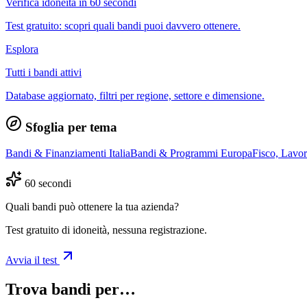
Verifica idoneità in 60 secondi
Test gratuito: scopri quali bandi puoi davvero ottenere.
Esplora
Tutti i bandi attivi
Database aggiornato, filtri per regione, settore e dimensione.
Sfoglia per tema
Bandi & Finanziamenti Italia
Bandi & Programmi Europa
Fisco, Lavo
60 secondi
Quali bandi può ottenere la tua azienda?
Test gratuito di idoneità, nessuna registrazione.
Avvia il test
Trova bandi per…