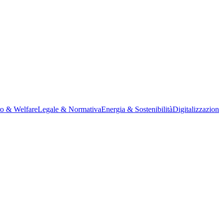
ro & Welfare
Legale & Normativa
Energia & Sostenibilità
Digitalizzazio