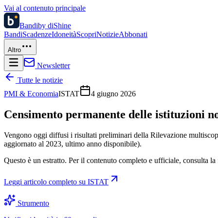
Vai al contenuto principale
Bandi
by diShine
Bandi
Scadenze
Idoneità
Scopri
Notizie
Abbonati
Altro
Newsletter
Tutte le notizie
PMI & Economia
ISTAT
4 giugno 2026
Censimento permanente delle istituzioni n
Vengono oggi diffusi i risultati preliminari della Rilevazione multiscopo
aggiornato al 2023, ultimo anno disponibile).
Questo è un estratto. Per il contenuto completo e ufficiale, consulta la 
Leggi articolo completo su
ISTAT
Strumento