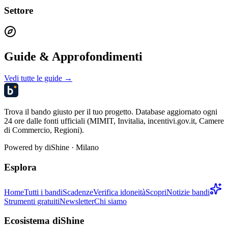
Settore
Guide & Approfondimenti
Vedi tutte le guide →
Trova il bando giusto per il tuo progetto. Database aggiornato ogni
24 ore dalle fonti ufficiali (MIMIT, Invitalia, incentivi.gov.it, Camere
di Commercio, Regioni).
Powered by
diShine
· Milano
Esplora
Home
Tutti i bandi
Scadenze
Verifica idoneità
Scopri
Notizie bandi
Strumenti gratuiti
Newsletter
Chi siamo
Ecosistema diShine