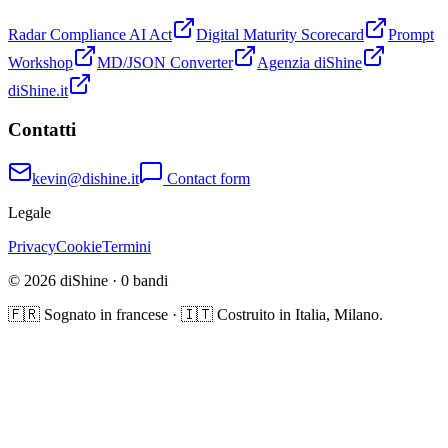
Radar Compliance AI Act
Digital Maturity Scorecard
Prompt
Workshop
MD/JSON Converter
Agenzia diShine
diShine.it
Contatti
kevin@dishine.it
Contact form
Legale
Privacy
Cookie
Termini
© 2026 diShine ·
0
bandi
🇫🇷 Sognato in francese · 🇮🇹 Costruito in Italia, Milano.