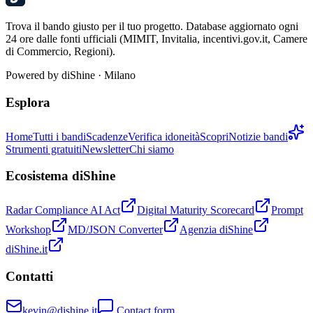
Trova il bando giusto per il tuo progetto. Database aggiornato ogni
24 ore dalle fonti ufficiali (MIMIT, Invitalia, incentivi.gov.it, Camere
di Commercio, Regioni).
Powered by
diShine
· Milano
Esplora
Home
Tutti i bandi
Scadenze
Verifica idoneità
Scopri
Notizie bandi
Strumenti gratuiti
Newsletter
Chi siamo
Ecosistema diShine
Radar Compliance AI Act
Digital Maturity Scorecard
Prompt
Workshop
MD/JSON Converter
Agenzia diShine
diShine.it
Contatti
kevin@dishine.it
Contact form