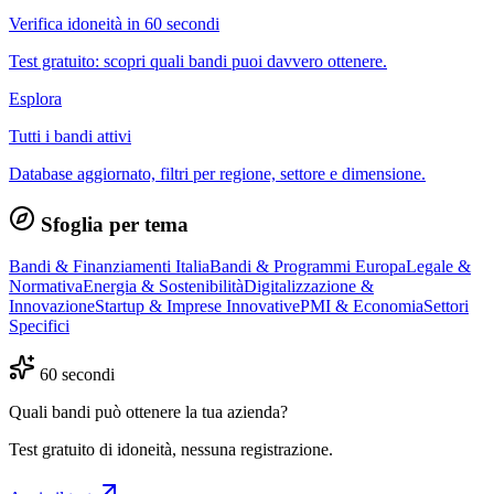
Verifica idoneità in 60 secondi
Test gratuito: scopri quali bandi puoi davvero ottenere.
Esplora
Tutti i bandi attivi
Database aggiornato, filtri per regione, settore e dimensione.
Sfoglia per tema
Bandi & Finanziamenti Italia
Bandi & Programmi Europa
Legale &
Normativa
Energia & Sostenibilità
Digitalizzazione &
Innovazione
Startup & Imprese Innovative
PMI & Economia
Settori
Specifici
60 secondi
Quali bandi può ottenere la tua azienda?
Test gratuito di idoneità, nessuna registrazione.