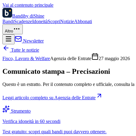
Vai al contenuto principale
Bandi
by diShine
Bandi
Scadenze
Idoneità
Scopri
Notizie
Abbonati
Altro
Newsletter
Tutte le notizie
Fisco, Lavoro & Welfare
Agenzia delle Entrate
27 maggio 2026
Comunicato stampa – Precisazioni
Questo è un estratto. Per il contenuto completo e ufficiale, consulta la 
Leggi articolo completo su
Agenzia delle Entrate
Strumento
Verifica idoneità in 60 secondi
Test gratuito: scopri quali bandi puoi davvero ottenere.