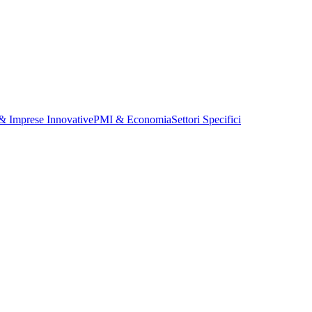
 & Imprese Innovative
PMI & Economia
Settori Specifici