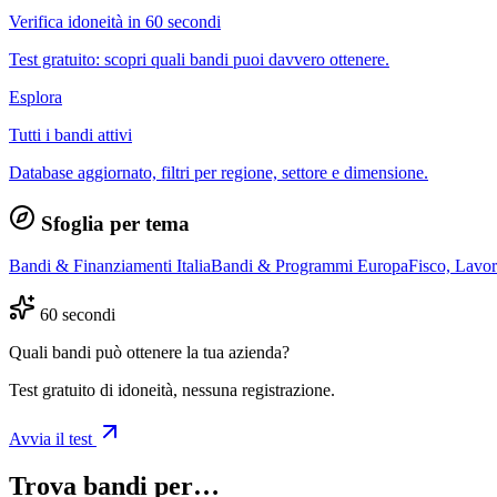
Verifica idoneità in 60 secondi
Test gratuito: scopri quali bandi puoi davvero ottenere.
Esplora
Tutti i bandi attivi
Database aggiornato, filtri per regione, settore e dimensione.
Sfoglia per tema
Bandi & Finanziamenti Italia
Bandi & Programmi Europa
Fisco, Lavo
60 secondi
Quali bandi può ottenere la tua azienda?
Test gratuito di idoneità, nessuna registrazione.
Avvia il test
Trova bandi per…