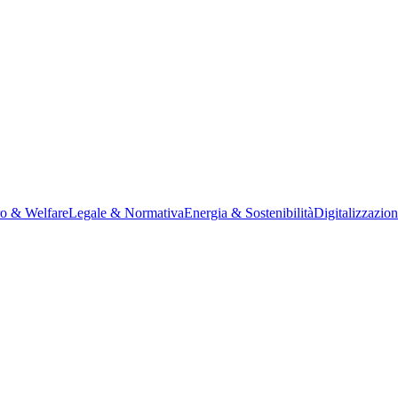
ro & Welfare
Legale & Normativa
Energia & Sostenibilità
Digitalizzazio