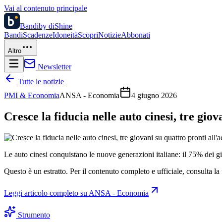
Vai al contenuto principale
Bandi
by diShine
Bandi
Scadenze
Idoneità
Scopri
Notizie
Abbonati
Altro
Newsletter
Tutte le notizie
PMI & Economia
ANSA - Economia
4 giugno 2026
Cresce la fiducia nelle auto cinesi, tre giov
Le auto cinesi conquistano le nuove generazioni italiane: il 75% dei g
Questo è un estratto. Per il contenuto completo e ufficiale, consulta la 
Leggi articolo completo su
ANSA - Economia
Strumento